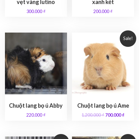
vẹt vàng lutino
xanh két
300.000
₫
200.000
₫
Sale!
Chuột lang bọ ú Abby
Chuột lang bọ ú Ame
O
C
220.000
₫
1.200.000
₫
700.000
₫
r
u
i
r
g
r