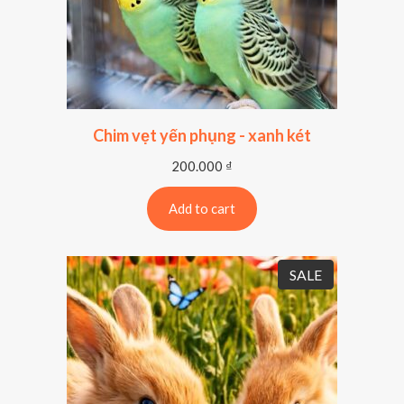
Chim vẹt yến phụng - xanh két
200.000
₫
Add to cart
P
SALE
R
O
D
U
C
T