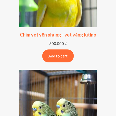
Chim vẹt yến phụng - vẹt vàng lutino
300.000
₫
Add to cart