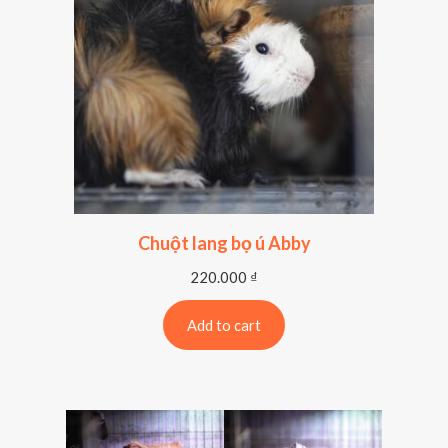
Chuột lang bọ ú Abby
220.000
₫
Add to cart