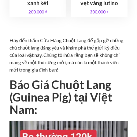
s
8
:
9
xanh két
vẹt vàng lutino
:
0
1
0
200.000
₫
300.000
₫
1
0
.
.
.
.
6
0
2
0
0
0
0
0
0
0
0
0
.
Hãy đến thăm Cửa Hàng Chuột Lang để gặp gỡ những
.
0
₫
chú chuột lang đáng yêu và khám phá thế giới kỳ diệu
0
₫
0
.
của loài vật này. Chúng tôi hứa rằng bạn sẽ không chỉ
0
.
0
mang về một thú cưng mới, mà còn là một thành viên
0
mới trong gia đình bạn!
₫
₫
.
Báo
Giá Chuột Lang
.
(Guinea Pig) tại Việt
Nam: