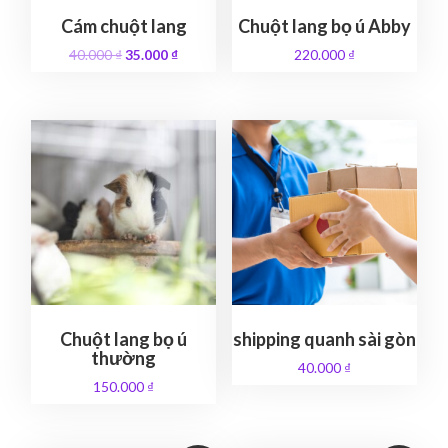
Cám chuột lang
Chuột lang bọ ú Abby
O
C
40.000
₫
35.000
₫
220.000
₫
r
u
i
r
g
r
i
e
n
n
a
t
l
p
p
r
r
i
i
c
c
e
e
i
w
s
a
:
Chuột lang bọ ú
shipping quanh sài gòn
s
3
thường
40.000
₫
:
5
150.000
₫
4
.
0
0
.
0