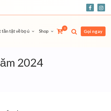
0
 tần tật về bọ ú
Shop
Gọi ngay
 năm 2024