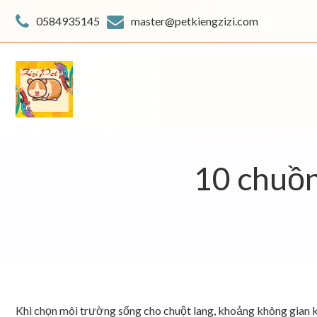
Skip
to
0584935145
master@petkiengzizi.com
content
10 chuồn
Khi chọn môi trường sống cho chuột lang, khoảng không gian kí