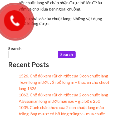
hết chuột lang sẽ chấp nhận được bế lên để âu
yếm và chơi đùa bên ngoài chuồng.
Những điều phải có của chuột lang: Những vật dụng
phải có và không được
Search
Search
Recent Posts
1526. Chế độ xem rất chi tiết của 3 con chuột lang
Texel lông mượt với bộ lông m – thuc an cho chuot
lang 1526
1062. Chế độ xem rất chi tiết của 2 con chuột lang
Abyssinian lông mượt màu nâu – giá bọ ú 250
1039. Cảnh chân thực của 2 con chuột lang mào
trắng lông mượt có bộ lông trắng v – mua chuột