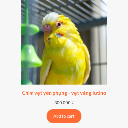
Chim vẹt yến phụng - vẹt vàng lutino
300.000
₫
Add to cart