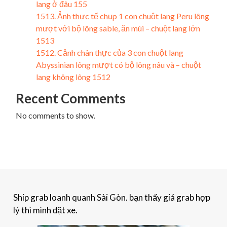
lang ở đâu 155
1513. Ảnh thực tế chụp 1 con chuột lang Peru lông
mượt với bộ lông sable, ăn mùi – chuột lang lớn
1513
1512. Cảnh chân thực của 3 con chuột lang
Abyssinian lông mượt có bộ lông nâu và – chuột
lang không lông 1512
Recent Comments
No comments to show.
Ship grab loanh quanh Sài Gòn. bạn thấy giá grab hợp
lý thì mình đặt xe.