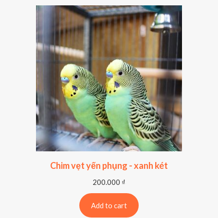
Chim vẹt yến phụng - xanh két
200.000
₫
Add to cart