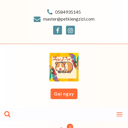
Skip
to
0584935145
content
master@petkiengzizi.com
Gọi ngay
0