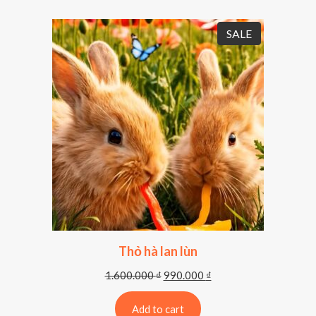
P
SALE
R
O
D
U
C
T
O
N
S
A
L
E
Thỏ hà lan lùn
O
C
1.600.000
₫
990.000
₫
r
u
i
r
Add to cart