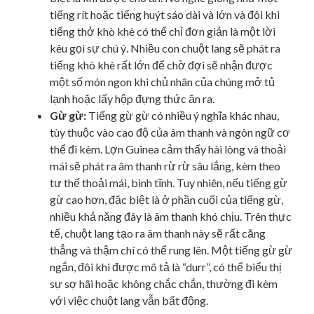
tiếng rít hoặc tiếng huýt sáo dài và lớn và đôi khi
tiếng thở khò khè có thể chỉ đơn giản là một lời
kêu gọi sự chú ý. Nhiều con chuột lang sẽ phát ra
tiếng khò khè rất lớn để chờ đợi sẽ nhận được
một số món ngon khi chủ nhân của chúng mở tủ
lạnh hoặc lấy hộp đựng thức ăn ra.
Gừ gừ:
Tiếng gừ gừ có nhiều ý nghĩa khác nhau,
tùy thuộc vào cao độ của âm thanh và ngôn ngữ cơ
thể đi kèm. Lợn Guinea cảm thấy hài lòng và thoải
mái sẽ phát ra âm thanh rừ rừ sâu lắng, kèm theo
tư thế thoải mái, bình tĩnh. Tuy nhiên, nếu tiếng gừ
gừ cao hơn, đặc biệt là ở phần cuối của tiếng gừ,
nhiều khả năng đây là âm thanh khó chịu. Trên thực
tế, chuột lang tạo ra âm thanh này sẽ rất căng
thẳng và thậm chí có thể rung lên. Một tiếng gừ gừ
ngắn, đôi khi được mô tả là “durr”, có thể biểu thị
sự sợ hãi hoặc không chắc chắn, thường đi kèm
với việc chuột lang vẫn bất động.