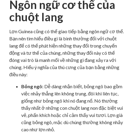
Ngôn ngữ cơ thể của
chuột lang
Lợn Guinea cũng có thể giao tiếp bằng ngôn ngữ cơ thể.
Bạn nên tìm hiểu điều gì là bình thường đối với chuột
lang để có thể phát hiện những thay đổi trong chuyển
động và tư thế của chúng, những thay đổi này có thể
đóng vai trò là manh mối về những gì đang xảy ra với
chúng. Hiểu ý nghĩa của thú cưng của bạn bằng những
điều này:
Bỏng ngô:
Dễ dàng nhận biết, bỏng ngô bao gồm
việc nhảy thẳng lên không trung, đôi khi liên tục,
giống như bỏng ngô khi nó đang nổ. Nó thường
thấy nhất ở những con chuột lang non đặc biệt vui
vẻ, phấn khích hoặc chỉ cảm thấy vui tươi. Lợn già
cũng bỏng ngô, mặc dù chúng thường không nhảy
cao như lợn nhỏ.