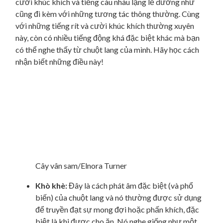
cười khúc khích và tiếng càu nhàu lặng lẽ dường như
cũng đi kèm với những tương tác thông thường. Cùng
với những tiếng rít và cười khúc khích thường xuyên
này, còn có nhiều tiếng động khá đặc biệt khác mà bạn
có thể nghe thấy từ chuột lang của mình. Hãy học cách
nhận biết những điều này!
Cây vân sam/Elnora Turner
Khò khè:
Đây là cách phát âm đặc biệt (và phổ
biến) của chuột lang và nó thường được sử dụng
để truyền đạt sự mong đợi hoặc phấn khích, đặc
biệt là khi được cho ăn. Nó nghe giống như một