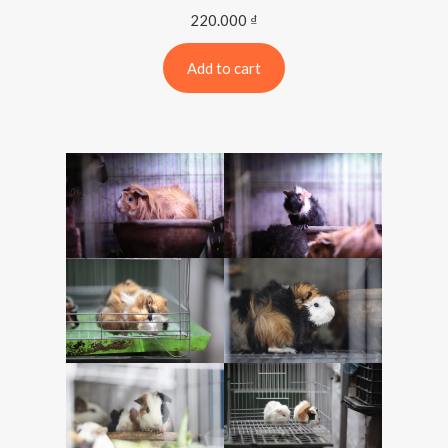
220.000
₫
Add to cart