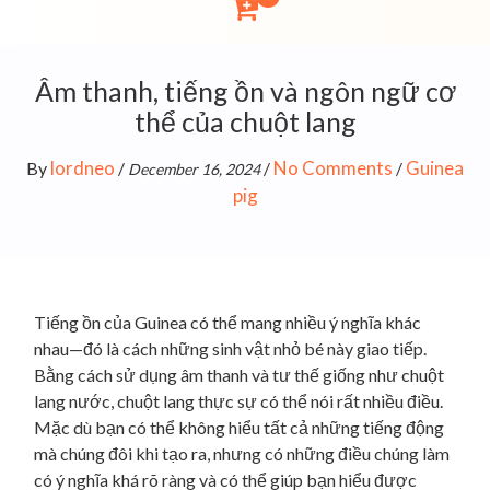
Âm thanh, tiếng ồn và ngôn ngữ cơ
thể của chuột lang
lordneo
No Comments
Guinea
By
/
/
/
December 16, 2024
pig
Tiếng ồn của Guinea có thể mang nhiều ý nghĩa khác
nhau—đó là cách những sinh vật nhỏ bé này giao tiếp.
Bằng cách sử dụng âm thanh và tư thế giống như chuột
lang nước, chuột lang thực sự có thể nói rất nhiều điều.
Mặc dù bạn có thể không hiểu tất cả những tiếng động
mà chúng đôi khi tạo ra, nhưng có những điều chúng làm
có ý nghĩa khá rõ ràng và có thể giúp bạn hiểu được