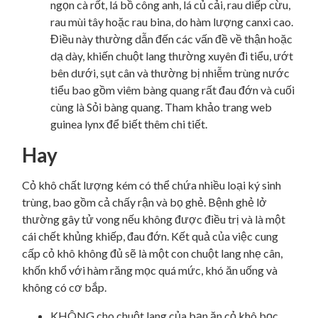
ngọn cà rốt, lá bồ công anh, lá củ cải, rau diếp cừu,
rau mùi tây hoặc rau bina, do hàm lượng canxi cao.
Điều này thường dẫn đến các vấn đề về thận hoặc
dạ dày, khiến chuột lang thường xuyên đi tiểu, ướt
bên dưới, sụt cân và thường bị nhiễm trùng nước
tiểu bao gồm viêm bàng quang rất đau đớn và cuối
cùng là Sỏi bàng quang. Tham khảo trang web
guinea lynx để biết thêm chi tiết.
Hay
Cỏ khô chất lượng kém có thể chứa nhiều loại ký sinh
trùng, bao gồm cả chấy rận và bọ ghẻ. Bệnh ghẻ lở
thường gây tử vong nếu không được điều trị và là một
cái chết khủng khiếp, đau đớn. Kết quả của việc cung
cấp cỏ khô không đủ sẽ là một con chuột lang nhẹ cân,
khốn khổ với hàm răng mọc quá mức, khó ăn uống và
không có cơ bắp.
KHÔNG cho chuột lang của bạn ăn cỏ khô bọc