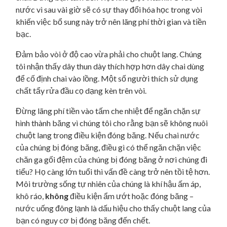
nước vì sau vài giờ sẽ có sự thay đổi hóa học trong vòi
khiến việc bổ sung này trở nên lãng phí thời gian và tiền
bạc.
Đảm bảo vòi ở độ cao vừa phải cho chuột lang. Chúng
tôi nhận thấy dây thun dày thích hợp hơn dây chai dùng
để cố định chai vào lồng. Một số người thích sử dụng
chất tẩy rửa đầu cọ dạng kèn trên vòi.
Đừng lãng phí tiền vào tấm che nhiệt để ngăn chặn sự
hình thành băng vì chúng tôi cho rằng bạn sẽ không nuôi
chuột lang trong điều kiện đóng băng. Nếu chai nước
của chúng bị đóng băng, điều gì có thể ngăn chặn việc
chăn ga gối đệm của chúng bị đóng băng ở nơi chúng đi
tiểu? Họ càng lớn tuổi thì vấn đề càng trở nên tồi tệ hơn.
Môi trường sống tự nhiên của chúng là khí hậu ấm áp,
khô ráo,
không
điều kiện ẩm ướt hoặc đóng băng –
nước uống đông lạnh là dấu hiệu cho thấy chuột lang của
bạn có nguy cơ bị đóng băng đến chết.