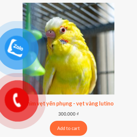
Chim vẹt yến phụng - vẹt vàng lutino
300.000
₫
Add to cart