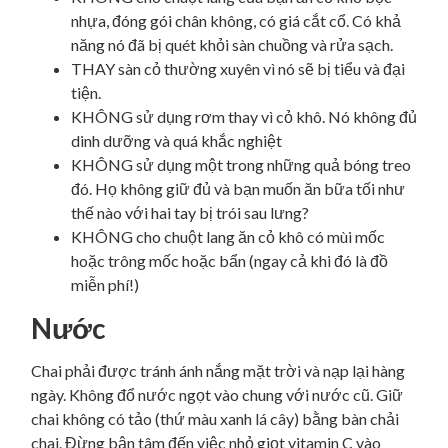
nhựa, đóng gói chân không, có giá cắt cổ. Có khả
năng nó đã bị quét khỏi sàn chuồng và rửa sạch.
THAY sàn cỏ thường xuyên vì nó sẽ bị tiểu và đại
tiện.
KHÔNG sử dụng rơm thay vì cỏ khô. Nó không đủ
dinh dưỡng và quá khắc nghiệt
KHÔNG sử dụng một trong những quả bóng treo
đó. Họ không giữ đủ và bạn muốn ăn bữa tối như
thế nào với hai tay bị trói sau lưng?
KHÔNG cho chuột lang ăn cỏ khô có mùi mốc
hoặc trông mốc hoặc bẩn (ngay cả khi đó là đồ
miễn phí!)
Nước
Chai phải được tránh ánh nắng mặt trời và nạp lại hàng
ngày. Không đổ nước ngọt vào chung với nước cũ. Giữ
chai không có tảo (thứ màu xanh lá cây) bằng bàn chải
chai. Đừng bận tâm đến việc nhỏ giọt vitamin C vào