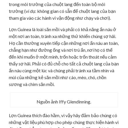
trong môi trường của chuột lang đến toàn bộ môi
trường (ví dụ: không gian có sẵn để chuột lang của bạn
tham gia vào các hành vi vận động như chạy và chơi).
Lợn Guinea là loài săn mồi và phải có khả năng ẩn náu ở
một nơi an toàn, tránh xa những thứ khiến chúng sợ hãi.
Họ cần thường xuyên tiếp cận những nơi ẩn náu an toàn,
chẳng hạn như đường ống và nơi trú ẩn, nơi họ có thể
đến khi muốn ở một mình, trốn hoặc trốn thoát nếu cảm
thấy sợ hãi. Phải có đủ chỗ cho tất cả chuột lang của bạn
ẩn náu cùng một lúc và chúng phải tránh xa tầm nhìn và
mùi của những kẻ săn mồi như cáo, mèo, chó, chồn
sương và chim săn mồi.
Nguồn ảnh Iffy Glendinning.
Lợn Guinea thích đào hầm, vì vậy hãy đảm bảo chúng có
những vật liệu phù hợp cho phép chúng thực hiện hành vi