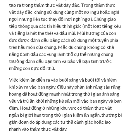
tạo ra trong thảm thực vật dày đặc. Trong thảm thực
vật dày đặc, chúng sử dụng cùng một nơi ngủ hoặc nghỉ
ngơi nhưng liên tục thay đổi nơi nghỉ ngơi. Chúng giao
tiếp thông qua các tín hiệu thính giác (một loạt tiếng kêu
và tiếng la hét the thé) và dấu mùi. Mùi hương của con
đực được đánh dấu bằng cách sử dụng một tuyến phía
trên hậu môn của chúng. Mặc dù chúng không có khả
năng đánh dấu các vùng lãnh thổ cụ thể nhưng chúng
thường đánh dấu bạn tình và bảo vệ bạn tình trước
những con đực đối thủ.
Việc kiếm ăn diễn ra vào buổi sáng và buổi tối và hiếm
khi xảy ra vào ban ngày, điều này phản ánh rằng sâu răng
hoang dã hoạt động mạnh nhất trong thời gian ánh sáng
yếu và trú ẩn khỏi những kẻ săn mồi vào ban ngày và ban
đêm. Hoạt động ở những khu vực có thảm thực vật
ngắn bị giới hạn trong thời gian kiếm ăn ngắn, thường bị
gián đoạn do áp dụng các tư thế cảnh giác hoặc lao
nhanh vào thảm thực vật dày.