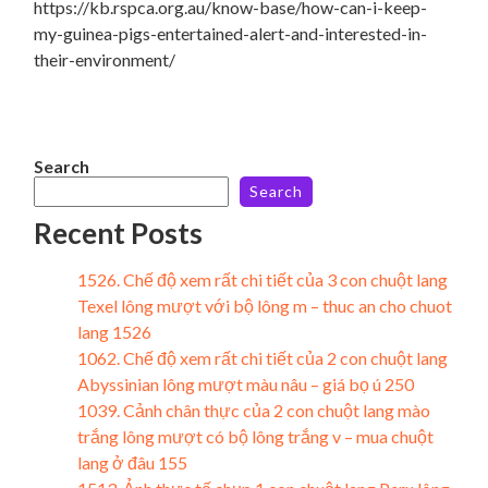
https://kb.rspca.org.au/know-base/how-can-i-keep-
my-guinea-pigs-entertained-alert-and-interested-in-
their-environment/
Search
Search
Recent Posts
1526. Chế độ xem rất chi tiết của 3 con chuột lang
Texel lông mượt với bộ lông m – thuc an cho chuot
lang 1526
1062. Chế độ xem rất chi tiết của 2 con chuột lang
Abyssinian lông mượt màu nâu – giá bọ ú 250
1039. Cảnh chân thực của 2 con chuột lang mào
trắng lông mượt có bộ lông trắng v – mua chuột
lang ở đâu 155