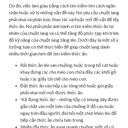
Do đó, việc làm giàu bằng cách tìm kiếm tìm cách ngăn
chặn hoặc xử lý những vấn đề này. Nó yêu cầu chuột lang
phải nhai và phân loại, thao tác và/hoặc mở đồ vật để lấy
thức ăn. Nó phải phản ánh hành vi tìm kiếm thức ăn tự
nhiên của chuột lang và có thể tăng độ phức tạp khi trình
độ kỹ năng của chuột lang tăng lên. Dưới đây là một số ý
tưởng bạn có thể thực hiện để giúp chuột lang dành
nhiều thời gian hơn để tìm kiếm thức ăn.
Rải thức ăn lên sàn chuồng, hoặc trong hố cát hoặc
khay đựng rác cho mèo con chứa đầy các khối gỗ
hoặc rác giấy tái chế cho mèo con.
Đặt thức ăn vào hộp các tông nhỏ hoặc gói giấy
phải nhai mới mở được thức ăn.
'Kệ đựng thức ăn' – những hộp có khung dây được
gắn chặt vào một bên của chuồng ở độ cao hoặc
ngay trên đầu người, đòi hỏi một chút khéo léo để
tiếp cận thức ăn chứa bên trong.
Nhiều đĩa thức ăn xung quanh chuồng, một số có