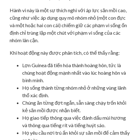
Hành vi này là một sự thích nghi với áp lực săn mồi cao,
cũng như việc áp dụng quy mô nhóm nhỏ (một con đực
và một hoặc hai con cái) chiếm giữ các phạm vi sống ổn
định chỉ trùng lặp một chút với phạm vi sống của các
nhóm lân cận.
Khi hoạt động này được phân tích, có thể thấy rằng:
Lợn Guinea đã tiến hóa thành hoàng hôn, tức là
chúng hoạt động mạnh nhất vào lúc hoàng hôn và
bình minh.
Họ sống thành từng nhóm nhỏ ở những vùng lãnh
thổ xác định.
Chúng ăn từng đợt ngắn, sẵn sàng chạy trốn khỏi
kẻ săn mồi được nhận biết.
Họ giao tiếp thông qua việc đánh dấu mùi hương
và thông qua tiếng rít và tiếng huýt sáo.
Họ yêu cầu nơi trú ẩn khỏi sự săn mồi để cảm thấy