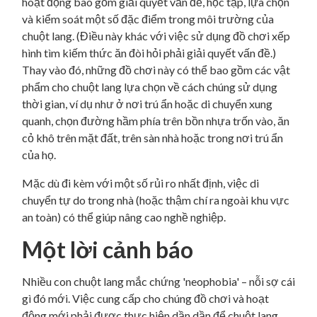
hoạt động bao gồm giải quyết vấn đề, học tập, lựa chọn
và kiểm soát một số đặc điểm trong môi trường của
chuột lang. (Điều này khác với việc sử dụng đồ chơi xếp
hình tìm kiếm thức ăn đòi hỏi phải giải quyết vấn đề.)
Thay vào đó, những đồ chơi này có thể bao gồm các vật
phẩm cho chuột lang lựa chọn về cách chúng sử dụng
thời gian, ví dụ như ở nơi trú ẩn hoặc di chuyển xung
quanh, chọn đường hầm phía trên bồn nhựa trốn vào, ăn
cỏ khô trên mặt đất, trên sàn nhà hoặc trong nơi trú ẩn
của họ.
Mặc dù đi kèm với một số rủi ro nhất định, việc di
chuyển tự do trong nhà (hoặc thậm chí ra ngoài khu vực
an toàn) có thể giúp nâng cao nghề nghiệp.
Một lời cảnh báo
Nhiều con chuột lang mắc chứng 'neophobia' – nỗi sợ cái
gì đó mới. Việc cung cấp cho chúng đồ chơi và hoạt
động mới phải được thực hiện dần dần để chuột lang