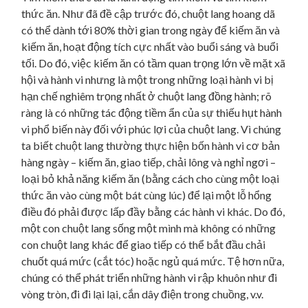
thức ăn. Như đã đề cập trước đó, chuột lang hoang dã
có thể dành tới 80% thời gian trong ngày để kiếm ăn và
kiếm ăn, hoạt động tích cực nhất vào buổi sáng và buổi
tối. Do đó, việc kiếm ăn có tầm quan trọng lớn về mặt xã
hội và hành vi nhưng là một trong những loại hành vi bị
hạn chế nghiêm trọng nhất ở chuột lang đồng hành; rõ
ràng là có những tác động tiềm ẩn của sự thiếu hụt hành
vi phổ biến này đối với phúc lợi của chuột lang. Vì chúng
ta biết chuột lang thường thực hiện bốn hành vi cơ bản
hàng ngày – kiếm ăn, giao tiếp, chải lông và nghỉ ngơi –
loại bỏ khả năng kiếm ăn (bằng cách cho cùng một loại
thức ăn vào cùng một bát cùng lúc) để lại một lỗ hổng
điều đó phải được lấp đầy bằng các hành vi khác. Do đó,
một con chuột lang sống một mình mà không có những
con chuột lang khác để giao tiếp có thể bắt đầu chải
chuốt quá mức (cắt tóc) hoặc ngủ quá mức. Tệ hơn nữa,
chúng có thể phát triển những hành vi rập khuôn như đi
vòng tròn, đi đi lại lại, cắn dây điện trong chuồng, v.v.