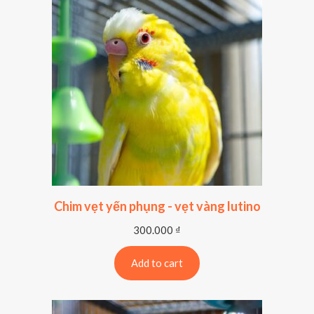
Chim vẹt yến phụng - vẹt vàng lutino
300.000
₫
Add to cart