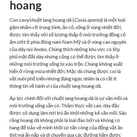
hoang
Con cavy/chuột lang hoang dã (
Cavia aperea
) là một loài
gặm nhấm cỡ trung bình, ăn cỏ, sống ở vùng nhiệt đới,
được tìm thấy với số lượng thấp ở môi trường đồng cỏ
ẩm ướt ở phía đông nam Nam Mỹ và ở vùng cao nguyên
của dãy núi Andes. Chúng thích những khu vực có lớp
phủ mặt đất dày nhưng cũng có thể được tìm thấy ở
những môi trường sống bị xáo trộn. Chúng không xuất
hiện ở rừng mưa nhiệt đới. Mặc dù chúng được coi là
vật nuôi phổ biến nhưng đáng ngạc nhiên là có rất ít
thông tin về hành vi của chuột lang hoang dã.
Áp lực chính đối với chuột lang hoang dã là sự săn mồi và
môi trường sống sẵn có. Thảm thực vật cao, dày đặc
được sử dụng làm nơi trú ẩn khỏi những kẻ săn mồi. Sâu
răng hoang dã không phải là loài đào bới và không có
hang để bảo vệ mình khỏi sự tấn công của động vật ăn
thịt mà ẩn nấp và di chuyển qua các đường hầm được