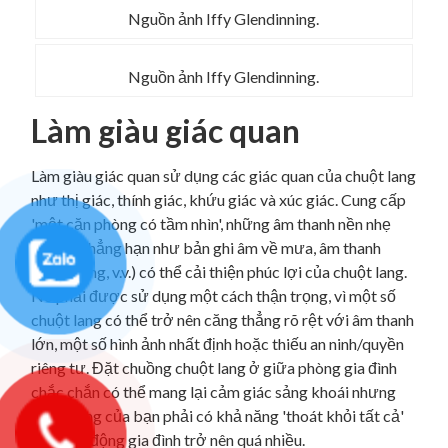
Nguồn ảnh Iffy Glendinning.
Nguồn ảnh Iffy Glendinning.
Làm giàu giác quan
Làm giàu giác quan sử dụng các giác quan của chuột lang
như thị giác, thính giác, khứu giác và xúc giác. Cung cấp
'một căn phòng có tầm nhìn', những âm thanh nền nhẹ
nhàng (chẳng hạn như bản ghi âm về mưa, âm thanh
trong rừng, v.v.) có thể cải thiện phúc lợi của chuột lang.
Nó phải được sử dụng một cách thận trọng, vì một số
chuột lang có thể trở nên căng thẳng rõ rệt với âm thanh
lớn, một số hình ảnh nhất định hoặc thiếu an ninh/quyền
riêng tư. Đặt chuồng chuột lang ở giữa phòng gia đình
chắc chắn có thể mang lại cảm giác sảng khoái nhưng
chuột lang của bạn phải có khả năng 'thoát khỏi tất cả'
khi hoạt động gia đình trở nên quá nhiều.