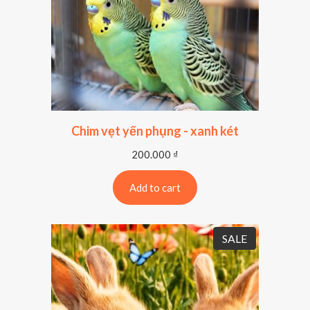
Chim vẹt yến phụng - xanh két
200.000
₫
Add to cart
P
SALE
R
O
D
U