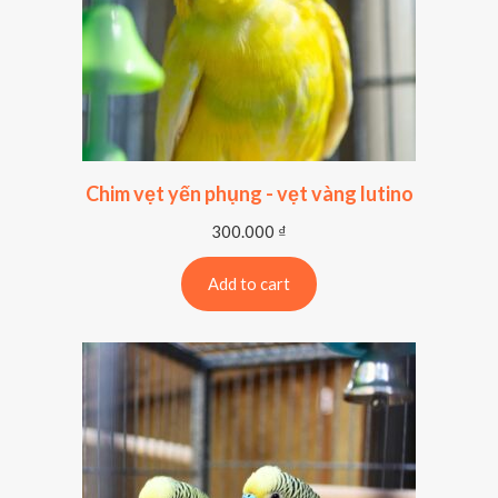
Chim vẹt yến phụng - vẹt vàng lutino
300.000
₫
Add to cart