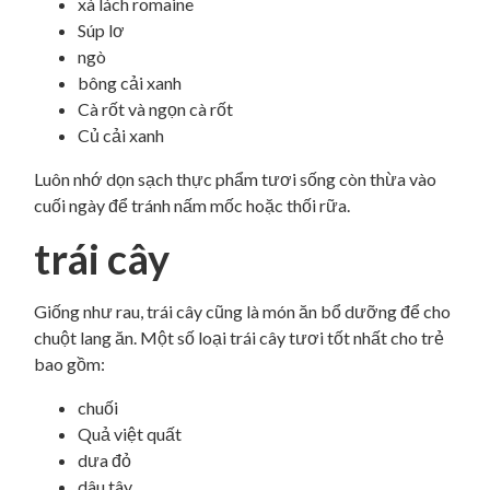
xà lách romaine
Súp lơ
ngò
bông cải xanh
Cà rốt và ngọn cà rốt
Củ cải xanh
Luôn nhớ dọn sạch thực phẩm tươi sống còn thừa vào
cuối ngày để tránh nấm mốc hoặc thối rữa.
trái cây
Giống như rau, trái cây cũng là món ăn bổ dưỡng để cho
chuột lang ăn. Một số loại trái cây tươi tốt nhất cho trẻ
bao gồm:
chuối
Quả việt quất
dưa đỏ
dâu tây