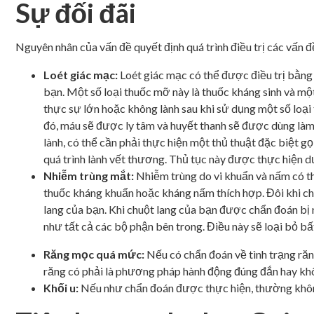
Sự đối đãi
Nguyên nhân của vấn đề quyết định quá trình điều trị các vấn đ
Loét giác mạc:
Loét giác mạc có thể được điều trị bằng
bạn. Một số loại thuốc mỡ này là thuốc kháng sinh và một
thực sự lớn hoặc không lành sau khi sử dụng một số loại t
đó, máu sẽ được ly tâm và huyết thanh sẽ được dùng làm 
lành, có thể cần phải thực hiện một thủ thuật đặc biệt g
quá trình lành vết thương. Thủ tục này được thực hiện dư
Nhiễm trùng mắt:
Nhiễm trùng do vi khuẩn và nấm có t
thuốc kháng khuẩn hoặc kháng nấm thích hợp. Đôi khi ch
lang của bạn. Khi chuột lang của bạn được chẩn đoán bị 
như tất cả các bộ phận bên trong. Điều này sẽ loại bỏ bất
Răng mọc quá mức:
Nếu có chẩn đoán về tình trạng răn
răng có phải là phương pháp hành động đúng đắn hay kh
Khối u:
Nếu như
chẩn đoán được thực hiện, thường không