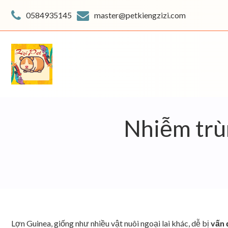
Skip
to
0584935145
master@petkiengzizi.com
content
Nhiễm trùn
Lợn Guinea, giống như nhiều vật nuôi ngoại lai khác, dễ bị
vấn 