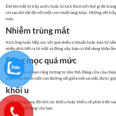
Đôi khi mắt bị trầy xước hoặc bị kích thích bởi thứ gì đó tro
chí sau khi vật lộn với một con chuột lang khác. Những vết trầ
mạc.
Nhiễm trùng mắt
Kích ứng hoặc tiếp xúc với quá nhiều vi khuẩn hoặc bào tử nấm
nhiều dịch tiết ra từ mắt và đóng vảy, bạn có thể dùng khăn ẩm,
Răng mọc quá mức
Lợn Guinea có hàm răng tương tự như thỏ. Răng cửa của chúng
phát triển thành một con đường nối giữa mũi và mắt, được gọi
khối u
Thật không may, đôi khi các khối u hoặc khối u sẽ phát triển sa
đối với chuột lang của bạn.