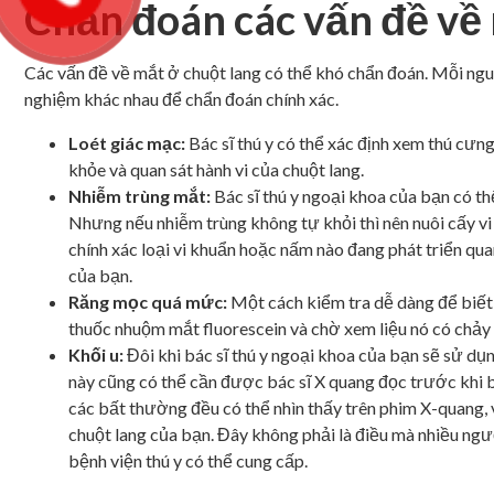
Chẩn đoán các vấn đề về
Các vấn đề về mắt ở chuột lang có thể khó chẩn đoán. Mỗi nguy
nghiệm khác nhau để chẩn đoán chính xác.
Loét giác mạc:
Bác sĩ thú y có thể xác định xem thú cư
khỏe và quan sát hành vi của chuột lang.
Nhiễm trùng mắt:
Bác sĩ thú y ngoại khoa của bạn có t
Nhưng nếu nhiễm trùng không tự khỏi thì nên nuôi cấy vi
chính xác loại vi khuẩn hoặc nấm nào đang phát triển qu
của bạn.
Răng mọc quá mức:
Một cách kiểm tra dễ dàng để biết 
thuốc nhuộm mắt fluorescein và chờ xem liệu nó có chảy 
Khối u:
Đôi khi bác sĩ thú y ngoại khoa của bạn sẽ sử dụn
này cũng có thể cần được bác sĩ X quang đọc trước khi b
các bất thường đều có thể nhìn thấy trên phim X-quang, v
chuột lang của bạn. Đây không phải là điều mà nhiều ngườ
bệnh viện thú y có thể cung cấp.