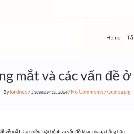
Home
Tất
g mắt và các vấn đề ở
lordneo
No Comments
Guinea pig
By
/
/
/
December 16, 2024
đề về mắt
.
Có nhiều loại bệnh và vấn đề khác nhau, chẳng hạn