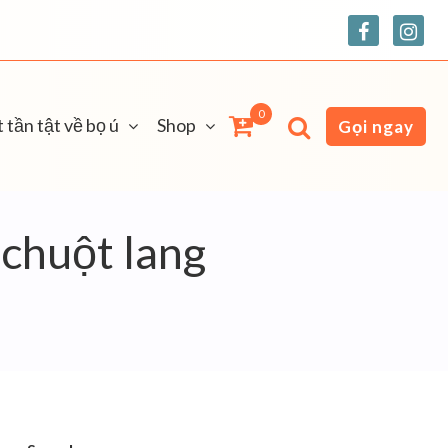
0
 tần tật về bọ ú
Shop
Gọi ngay
 chuột lang