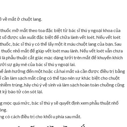
ề về mắt ở chuột lang.
 thuốc mỡ mắt theo toa đặc biệt từ bác sĩ thú y ngoại khoa của
 số được sản xuất đặc biệt để chữa lành vết loét. Nếu vết loét
huốc, bác sĩ thú y có thể lấy một ít máu chuột lang của bạn. Sau
thuốc nhỏ mắt để giúp vết loét mau lành. Nếu vết loét vẫn chưa
ọi là phẫu thuật cắt giác mạc dạng lưới trên mắt để khuyến khích
ới sự gây mê của bác sĩ thú y ngoại lai.
hể ảnh hưởng đến một hoặc cả hai mắt và cần được điều trị bằng
ỉ cần làm sạch mắt cũng có thể tạo nên sự khác biệt cho chuột
nhiễm trùng, hãy chú ý vệ sinh và làm sạch hoàn toàn chuồng cũng
 kỳ bào tử còn sót lại.
g mọc quá mức, bác sĩ thú y sẽ quyết định xem phẫu thuật nhổ
ông.
 có cách điều trị cho khối u phía sau mắt.