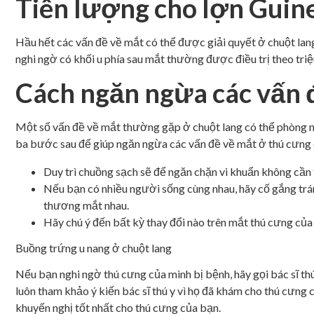
Tiên lượng cho lợn Guine
Hầu hết các vấn đề về mắt có thể được giải quyết ở chuột lang
nghi ngờ có khối u phía sau mắt thường được điều trị theo tr
Cách ngăn ngừa các vấn 
Một số vấn đề về mắt thường gặp ở chuột lang có thể phòng 
ba bước sau để giúp ngăn ngừa các vấn đề về mắt ở thú cưng
Duy trì chuồng sạch sẽ để ngăn chặn vi khuẩn không cần t
Nếu bạn có nhiều người sống cùng nhau, hãy cố gắng trán
thương mắt nhau.
Hãy chú ý đến bất kỳ thay đổi nào trên mắt thú cưng của
Buồng trứng u nang ở chuột lang
Nếu bạn nghi ngờ thú cưng của mình bị bệnh, hãy gọi bác sĩ thú 
luôn tham khảo ý kiến ​​​​bác sĩ thú y vì họ đã khám cho thú cưn
khuyến nghị tốt nhất cho thú cưng của bạn.