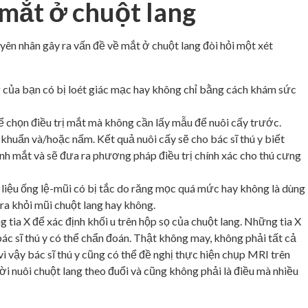
 mắt ở chuột lang
ên nhân gây ra vấn đề về mắt ở chuột lang đòi hỏi một xét
ng của bạn có bị loét giác mạc hay không chỉ bằng cách khám sức
hể chọn điều trị mắt mà không cần lấy mẫu để nuôi cấy trước.
 khuẩn và/hoặc nấm. Kết quả nuôi cấy sẽ cho bác sĩ thú y biết
anh mắt và sẽ đưa ra phương pháp điều trị chính xác cho thú cưng
liệu ống lệ-mũi có bị tắc do răng mọc quá mức hay không là dùng
ra khỏi mũi chuột lang hay không.
g tia X để xác định khối u trên hộp sọ của chuột lang. Những tia X
ác sĩ thú y có thể chẩn đoán. Thật không may, không phải tất cả
ì vậy bác sĩ thú y cũng có thể đề nghị thực hiện chụp MRI trên
i nuôi chuột lang theo đuổi và cũng không phải là điều mà nhiều