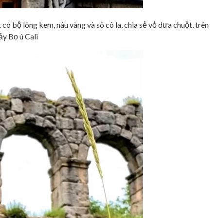
ó bộ lông kem, nâu vàng và sô cô la, chia sẻ vỏ dưa chuột, trên
ảy Bọ ú Cali