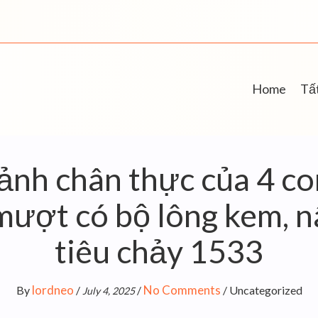
Home
Tất
ảnh chân thực của 4 co
mượt có bộ lông kem, nâ
tiêu chảy 1533
lordneo
No Comments
By
/
/
/
Uncategorized
July 4, 2025