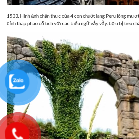
1533. Hình ảnh chân thực của 4 con chuột lang Peru lông mượt c
đỉnh tháp pháo cổ tích với các biểu ngữ vẫy vẫy. bọ ú bị tiêu ch