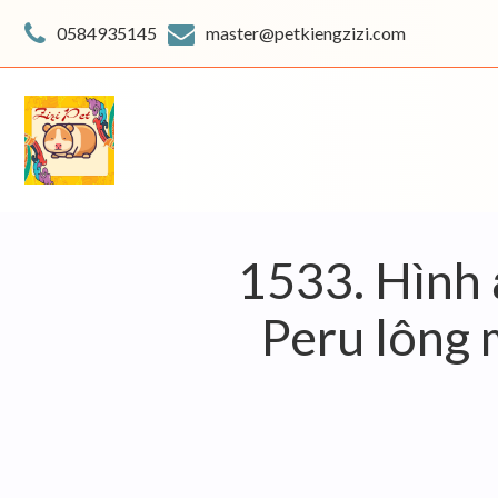
Skip
to
0584935145
master@petkiengzizi.com
content
1533. Hình 
Peru lông 