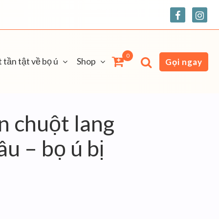
0
 tần tật về bọ ú
Shop
Gọi ngay
n chuột lang
u – bọ ú bị