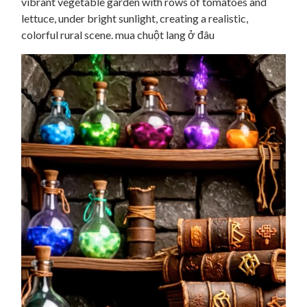
vibrant vegetable garden with rows of tomatoes and
lettuce, under bright sunlight, creating a realistic,
colorful rural scene. mua chuột lang ở đâu