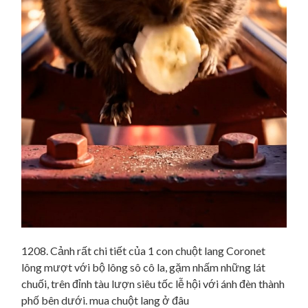
1208. Cảnh rất chi tiết của 1 con chuột lang Coronet
lông mượt với bộ lông sô cô la, gặm nhấm những lát
chuối, trên đỉnh tàu lượn siêu tốc lễ hội với ánh đèn thành
phố bên dưới. mua chuột lang ở đâu