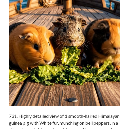
731. Highly detailed view of 1 smooth-haired Himalayan
guinea pig with White fur, munching on bell peppers, in a