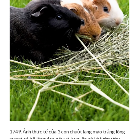
1749. Ảnh thực tế của 3 con chuột lang mào trắng lông
mượt có bộ lông đen, nâu và kem, ăn cỏ khô timothy,