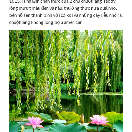
1615. Hình ảnh chân thực của 2 chú chuột lang Teddy
lông mượt màu đen và nâu, thưởng thức nửa quả nho,
bên hồ sen thanh bình với cá koi và những cây liễu nhô ra.
chuột lang không lông bọ ú american