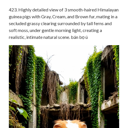
423. Highly detailed view of 3 smooth-haired Himalayan
guinea pigs with Gray, Cream, and Brown fur, mating in a
secluded grassy clearing surrounded by tall ferns and
soft moss, under gentle morning light, creating a
realistic, intimate natural scene. bán bọ ú