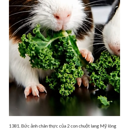
1381. Bức ảnh chân thực của 2 con chuột lang Mỹ lông