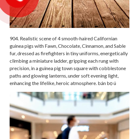
904. Realistic scene of 4 smooth-haired Californian
guinea pigs with Fawn, Chocolate, Cinnamon, and Sable
fur, dressed as firefighters in tiny uniforms, energetically
climbing a miniature ladder, gripping each rung with
precision, in a guinea pig town square with cobblestone
paths and glowing lanterns, under soft evening light,
enhancing the lifelike, heroic atmosphere. bán bọ ú