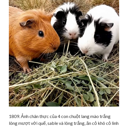
1809. Ảnh chân thực của 4 con chuột lang mào trắng
lông mượt với quế, sable và lông trắng, ăn cỏ khô cỏ linh