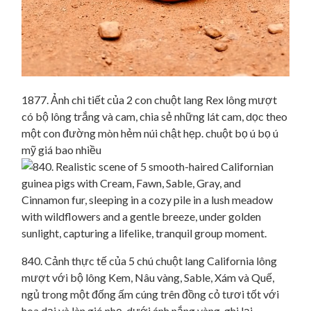
1877. Ảnh chi tiết của 2 con chuột lang Rex lông mượt
có bộ lông trắng và cam, chia sẻ những lát cam, dọc theo
một con đường mòn hẻm núi chật hẹp. chuột bọ ú bọ ú
mỹ giá bao nhiều
840. Cảnh thực tế của 5 chú chuột lang California lông
mượt với bộ lông Kem, Nâu vàng, Sable, Xám và Quế,
ngủ trong một đống ấm cúng trên đồng cỏ tươi tốt với
hoa dại và làn gió nhẹ, dưới ánh nắng vàng, ghi lại