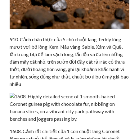
910. Cảnh chân thực của 5 chú chuột lang Teddy lông
mượt với bộ lông Kem, Nâu vàng, Sable, Xám và Quế,
lăn trong bụi để làm sạch lông, lăn lộn và đá lên những
đám mây cát nhỏ, trên sườn đồi đầy cát rải rác cỏ thưa
thớt, dưới hoàng hôn vàng, ghi lại khoảnh khắc hành vi
tự nhiên, sống động như thật. chuột bọ ú bọ ú mỹ giá bao
nhiều
1608. Cảnh rất chi tiết của 1 con chuột lang Coronet
lông mượt với bộ lông sô cô la, gặm những lát chuối,