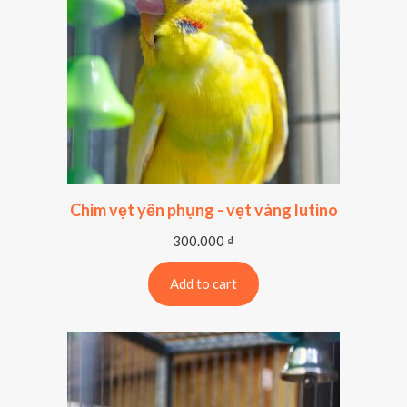
Chim vẹt yến phụng - vẹt vàng lutino
300.000
₫
Add to cart