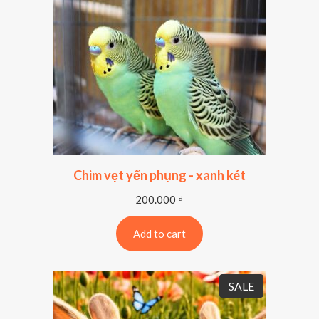
Chim vẹt yến phụng - xanh két
200.000
₫
Add to cart
P
SALE
R
O