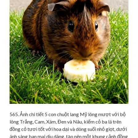
565. Ảnh chi tiết 5 con chuột lang Mỹ lông mượt với bộ
lông Trắng, Cam, Xám, Đen và Nâu, kiếm cỏ ba lá trên
đồng cỏ tươi tốt với hoa dại và dòng suối nhỏ giọt, dưới
ánh sáng ban mai dịu dàng, tạo nên một khung cảnh đồng