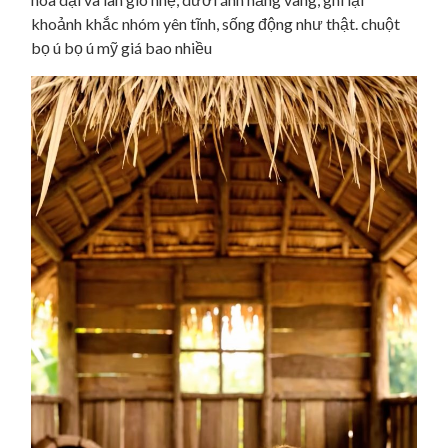
khoảnh khắc nhóm yên tĩnh, sống động như thật. chuột
bọ ú bọ ú mỹ giá bao nhiều