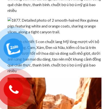
quê chân thực, thanh bình. chuột bọ ú bọ ú mỹ giá bao
nhiều
565. Ảnh chi tiết 5 con chuột lang Mỹ lông mượt với bộ
lông Trắng, Cam, Xám, Đen và Nâu, kiếm cỏ ba lá trên
đồng cỏ tươi tốt với hoa dại và dòng suối nhỏ giọt, dưới
ánh sáng ban mai dịu dàng, tạo nên một khung cảnh đồng
quê chân thực, thanh bình. chuột bọ ú bọ ú mỹ giá bao
nhiều