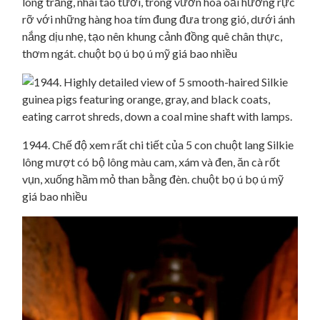
lông trắng, nhai táo tươi, trong vườn hoa oải hương rực
rỡ với những hàng hoa tím đung đưa trong gió, dưới ánh
nắng dịu nhẹ, tạo nên khung cảnh đồng quê chân thực,
thơm ngát. chuột bọ ú bọ ú mỹ giá bao nhiều
1944. Chế độ xem rất chi tiết của 5 con chuột lang Silkie
lông mượt có bộ lông màu cam, xám và đen, ăn cà rốt
vụn, xuống hầm mỏ than bằng đèn. chuột bọ ú bọ ú mỹ
giá bao nhiều