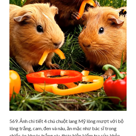
569. Ảnh chi tiết 4 chú chuột lang Mỹ lông mượt với bộ
lông trắng, cam, đen và nâu, ăn mặc như bác sĩ trong
chiếc áo khoác trắng xíu, thực hiện kiểm tra sức khỏe