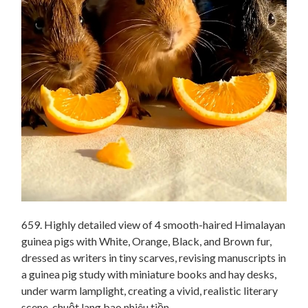
659. Highly detailed view of 4 smooth-haired Himalayan
guinea pigs with White, Orange, Black, and Brown fur,
dressed as writers in tiny scarves, revising manuscripts in
a guinea pig study with miniature books and hay desks,
under warm lamplight, creating a vivid, realistic literary
scene. chuột lang bao nhiêu tiền