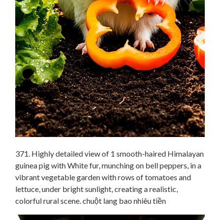
371. Highly detailed view of 1 smooth-haired Himalayan
guinea pig with White fur, munching on bell peppers, in a
vibrant vegetable garden with rows of tomatoes and
lettuce, under bright sunlight, creating a realistic,
colorful rural scene. chuột lang bao nhiêu tiền