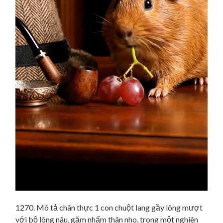
1270. Mô tả chân thực 1 con chuột lang gầy lông mượt
với bộ lông nâu, gặm nhấm thân nho, trong một nghiên