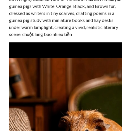
guinea pigs with White, Orange, Black, and Brown fur,
dressed as writers in tiny scarves, drafting poems in a
guinea pig study with miniature books and hay desks,
under warm lamplight, creating a vivid, realistic literary
scene. chuột lang bao nhiêu tiền