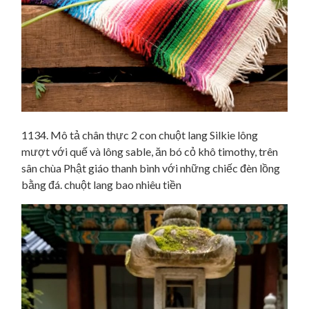
1134. Mô tả chân thực 2 con chuột lang Silkie lông
mượt với quế và lông sable, ăn bó cỏ khô timothy, trên
sân chùa Phật giáo thanh bình với những chiếc đèn lồng
bằng đá. chuột lang bao nhiêu tiền