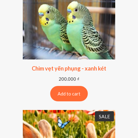
Chim vẹt yến phụng - xanh két
200.000
₫
Add to cart
P
SALE
R
O
D