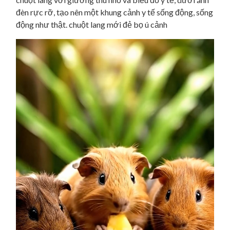
đèn rực rỡ, tạo nên một khung cảnh y tế sống động, sống
động như thật. chuột lang mới đẻ bọ ú cảnh