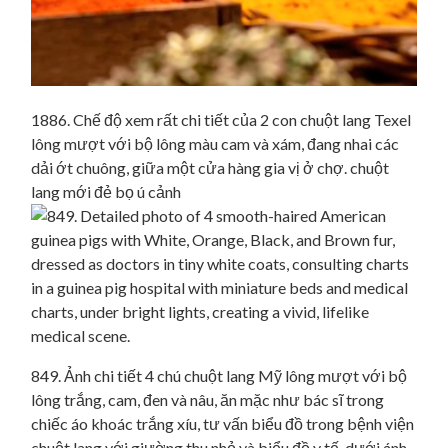
1886. Chế độ xem rất chi tiết của 2 con chuột lang Texel
lông mượt với bộ lông màu cam và xám, đang nhai các
dải ớt chuông, giữa một cửa hàng gia vị ở chợ. chuột
lang mới đẻ bọ ú cảnh
849. Ảnh chi tiết 4 chú chuột lang Mỹ lông mượt với bộ
lông trắng, cam, đen và nâu, ăn mặc như bác sĩ trong
chiếc áo khoác trắng xíu, tư vấn biểu đồ trong bệnh viện
chuột lang với giường thu nhỏ và biểu đồ y tế, dưới ánh