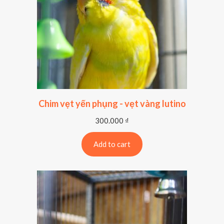
Chim vẹt yến phụng - vẹt vàng lutino
300.000
₫
Add to cart