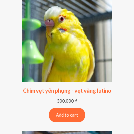
Chim vẹt yến phụng - vẹt vàng lutino
300.000
₫
Add to cart