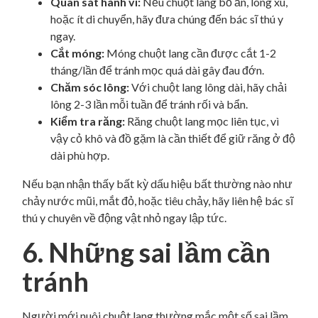
Quan sát hành vi:
Nếu chuột lang bỏ ăn, lông xù,
hoặc ít di chuyển, hãy đưa chúng đến bác sĩ thú y
ngay.
Cắt móng:
Móng chuột lang cần được cắt 1-2
tháng/lần để tránh mọc quá dài gây đau đớn.
Chăm sóc lông:
Với chuột lang lông dài, hãy chải
lông 2-3 lần mỗi tuần để tránh rối và bẩn.
Kiểm tra răng:
Răng chuột lang mọc liên tục, vì
vậy cỏ khô và đồ gặm là cần thiết để giữ răng ở độ
dài phù hợp.
Nếu bạn nhận thấy bất kỳ dấu hiệu bất thường nào như
chảy nước mũi, mắt đỏ, hoặc tiêu chảy, hãy liên hệ bác sĩ
thú y chuyên về động vật nhỏ ngay lập tức.
6. Những sai lầm cần
tránh
Người mới nuôi chuột lang thường mắc một số sai lầm