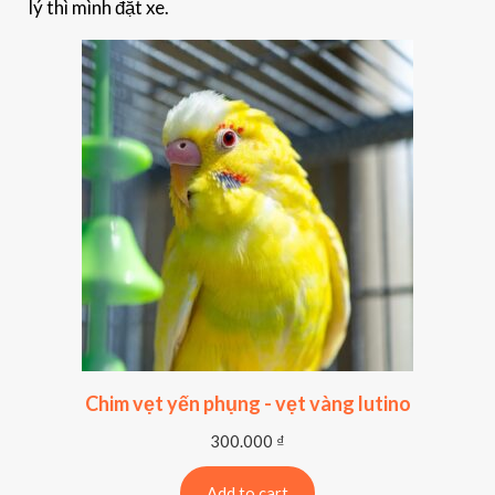
lý thì mình đặt xe.
Chim vẹt yến phụng - vẹt vàng lutino
300.000
₫
Add to cart