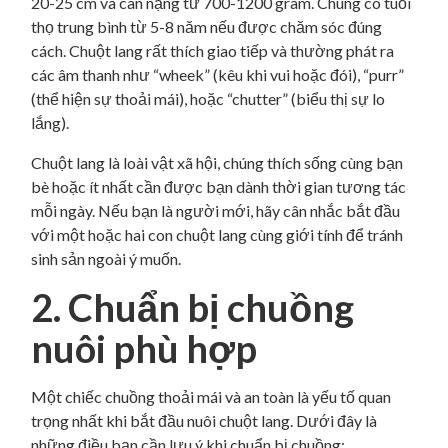
20-25 cm và cân nặng từ 700-1200 gram. Chúng có tuổi
thọ trung bình từ 5-8 năm nếu được chăm sóc đúng
cách. Chuột lang rất thích giao tiếp và thường phát ra
các âm thanh như “wheek” (kêu khi vui hoặc đói), “purr”
(thể hiện sự thoải mái), hoặc “chutter” (biểu thị sự lo
lắng).
Chuột lang là loài vật xã hội, chúng thích sống cùng bạn
bè hoặc ít nhất cần được bạn dành thời gian tương tác
mỗi ngày. Nếu bạn là người mới, hãy cân nhắc bắt đầu
với một hoặc hai con chuột lang cùng giới tính để tránh
sinh sản ngoài ý muốn.
2. Chuẩn bị chuồng
nuôi phù hợp
Một chiếc chuồng thoải mái và an toàn là yếu tố quan
trọng nhất khi bắt đầu nuôi chuột lang. Dưới đây là
những điều bạn cần lưu ý khi chuẩn bị chuồng: