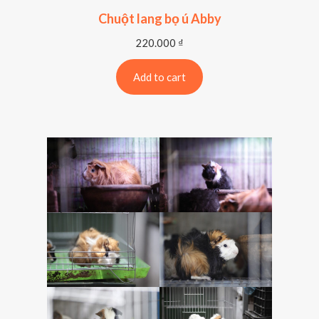
Chuột lang bọ ú Abby
220.000
₫
Add to cart