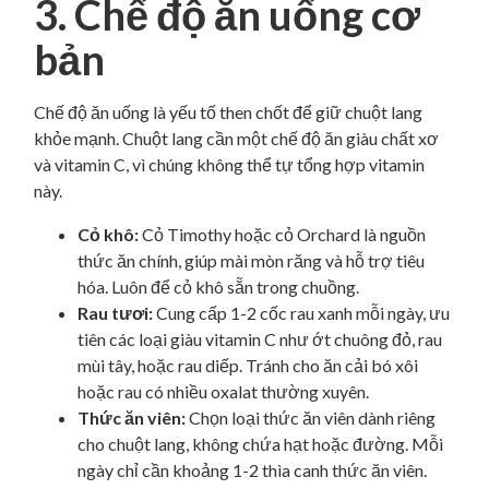
3. Chế độ ăn uống cơ
bản
Chế độ ăn uống là yếu tố then chốt để giữ chuột lang
khỏe mạnh. Chuột lang cần một chế độ ăn giàu chất xơ
và vitamin C, vì chúng không thể tự tổng hợp vitamin
này.
Cỏ khô:
Cỏ Timothy hoặc cỏ Orchard là nguồn
thức ăn chính, giúp mài mòn răng và hỗ trợ tiêu
hóa. Luôn để cỏ khô sẵn trong chuồng.
Rau tươi:
Cung cấp 1-2 cốc rau xanh mỗi ngày, ưu
tiên các loại giàu vitamin C như ớt chuông đỏ, rau
mùi tây, hoặc rau diếp. Tránh cho ăn cải bó xôi
hoặc rau có nhiều oxalat thường xuyên.
Thức ăn viên:
Chọn loại thức ăn viên dành riêng
cho chuột lang, không chứa hạt hoặc đường. Mỗi
ngày chỉ cần khoảng 1-2 thìa canh thức ăn viên.