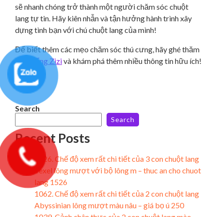
sẽ nhanh chóng trở thành một người chăm sóc chuột
lang tự tin. Hãy kiên nhẫn và tận hưởng hành trình xây
dựng tình bạn với chú chuột lang của mình!
Để biết thêm các mẹo chăm sóc thú cưng, hãy ghé thăm
Pet Kiểng Zizi
và khám phá thêm nhiều thông tin hữu ích!
Search
Search
Recent Posts
1526. Chế độ xem rất chi tiết của 3 con chuột lang
Texel lông mượt với bộ lông m – thuc an cho chuot
lang 1526
1062. Chế độ xem rất chi tiết của 2 con chuột lang
Abyssinian lông mượt màu nâu – giá bọ ú 250
1039. Cảnh chân thực của 2 con chuột lang mào