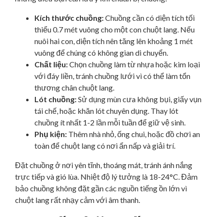
Kích thước chuồng:
Chuồng cần có diện tích tối
thiểu 0.7 mét vuông cho một con chuột lang. Nếu
nuôi hai con, diện tích nên tăng lên khoảng 1 mét
vuông để chúng có không gian di chuyển.
Chất liệu:
Chọn chuồng làm từ nhựa hoặc kim loại
với đáy liền, tránh chuồng lưới vì có thể làm tổn
thương chân chuột lang.
Lót chuồng:
Sử dụng mùn cưa không bụi, giấy vụn
tái chế, hoặc khăn lót chuyên dụng. Thay lót
chuồng ít nhất 1-2 lần mỗi tuần để giữ vệ sinh.
Phụ kiện:
Thêm nhà nhỏ, ống chui, hoặc đồ chơi an
toàn để chuột lang có nơi ẩn nấp và giải trí.
Đặt chuồng ở nơi yên tĩnh, thoáng mát, tránh ánh nắng
trực tiếp và gió lùa. Nhiệt độ lý tưởng là 18-24°C. Đảm
bảo chuồng không đặt gần các nguồn tiếng ồn lớn vì
chuột lang rất nhạy cảm với âm thanh.