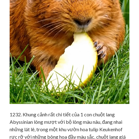
1232. Khung cảnh rất chi tiết của 1 con chuột lang
Abyssinian lông mượt với bộ lông màu nâu, đang nhai
những lát lê, trong một khu vườn hoa tulip Keukenhof
rực rỡ với những bông hoa đầy màu sắc. chuột lang giá