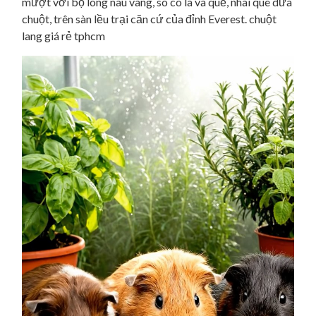
mượt với bộ lông nâu vàng, sô cô la và quế, nhai que dưa
chuột, trên sàn lều trại căn cứ của đỉnh Everest. chuột
lang giá rẻ tphcm