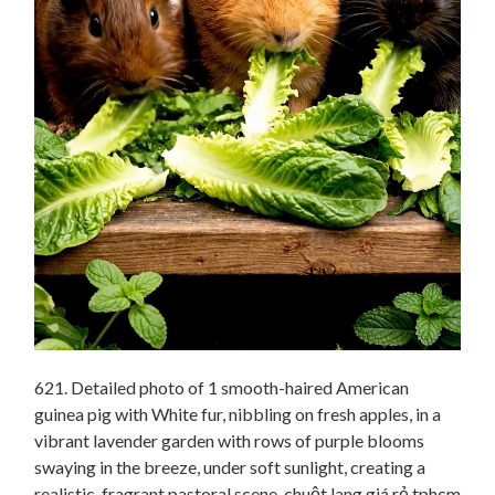
621. Detailed photo of 1 smooth-haired American
guinea pig with White fur, nibbling on fresh apples, in a
vibrant lavender garden with rows of purple blooms
swaying in the breeze, under soft sunlight, creating a
realistic, fragrant pastoral scene. chuột lang giá rẻ tphcm