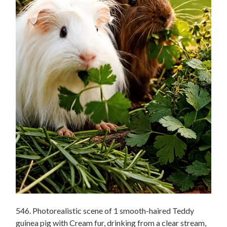
546. Photorealistic scene of 1 smooth-haired Teddy
guinea pig with Cream fur, drinking from a clear stream,