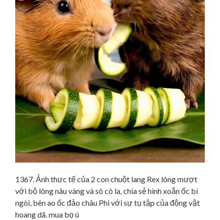
1367. Ảnh thực tế của 2 con chuột lang Rex lông mượt
với bộ lông nâu vàng và sô cô la, chia sẻ hình xoắn ốc bí
ngòi, bên ao ốc đảo châu Phi với sự tụ tập của động vật
hoang dã. mua bọ ú