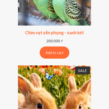
Chim vẹt yến phụng - xanh két
200.000
₫
Add to cart
P
SALE
R
O
D
U
C
T