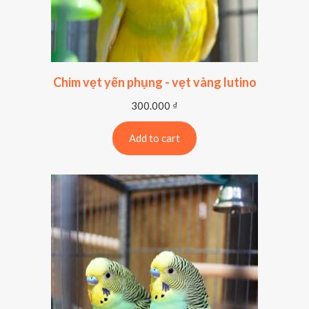
Chim vẹt yến phụng - vẹt vàng lutino
300.000
₫
Add to cart