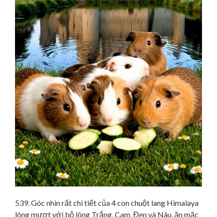
539. Góc nhìn rất chi tiết của 4 con chuột lang Himalaya
lông mượt với bộ lông Trắng, Cam, Đen và Nâu, ăn mặc