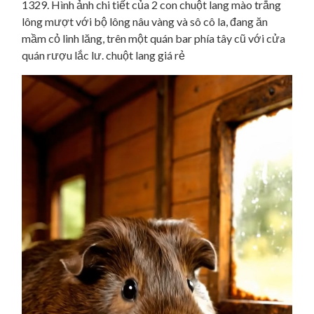
1329. Hình ảnh chi tiết của 2 con chuột lang mào trắng
lông mượt với bộ lông nâu vàng và sô cô la, đang ăn
mầm cỏ linh lăng, trên một quán bar phía tây cũ với cửa
quán rượu lắc lư. chuột lang giá rẻ