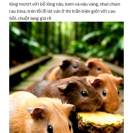
lông mượt với bộ lông nâu, kem và nâu vàng, nhai chùm
rau bina, trên lối đi lát ván ở thị trấn biên giới với cao
bồi. chuột lang giá rẻ