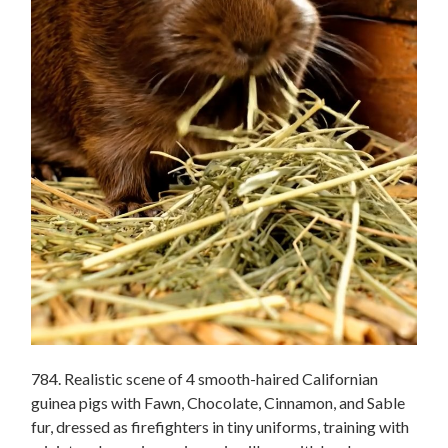
784. Realistic scene of 4 smooth-haired Californian
guinea pigs with Fawn, Chocolate, Cinnamon, and Sable
fur, dressed as firefighters in tiny uniforms, training with