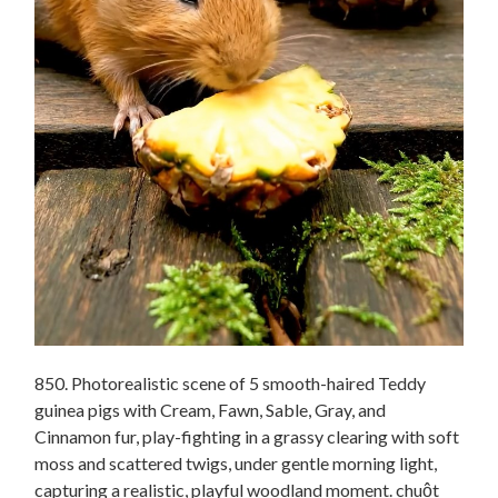
850. Photorealistic scene of 5 smooth-haired Teddy
guinea pigs with Cream, Fawn, Sable, Gray, and
Cinnamon fur, play-fighting in a grassy clearing with soft
moss and scattered twigs, under gentle morning light,
capturing a realistic, playful woodland moment. chuột