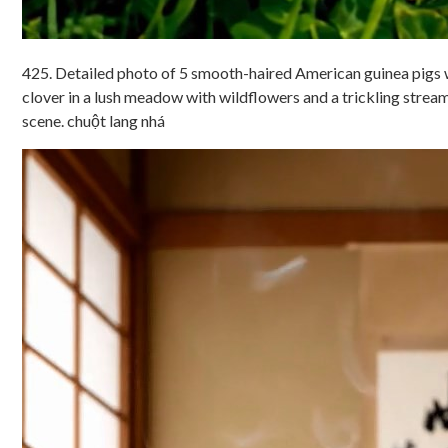
425. Detailed photo of 5 smooth-haired American guinea pigs w
clover in a lush meadow with wildflowers and a trickling stream,
scene. chuột lang nhá