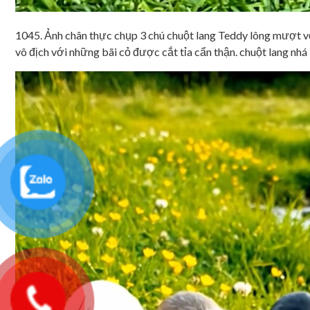
1045. Ảnh chân thực chụp 3 chú chuột lang Teddy lông mượt với
vô địch với những bãi cỏ được cắt tỉa cẩn thận. chuột lang nhá