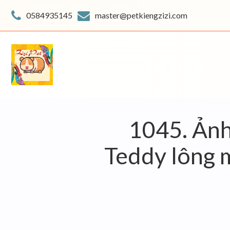
Skip
to
0584935145
master@petkiengzizi.com
content
1045. Ảnh
Teddy lông m