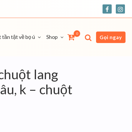
0
 tần tật về bọ ú
Shop
Gọi ngay
chuột lang
âu, k – chuột