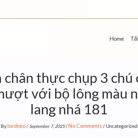
Home
Tất
 chân thực chụp 3 chú 
ượt với bộ lông màu n
lang nhá 181
lordneo
No Comments
By
/
/
/
Uncategorized
September 7, 2025