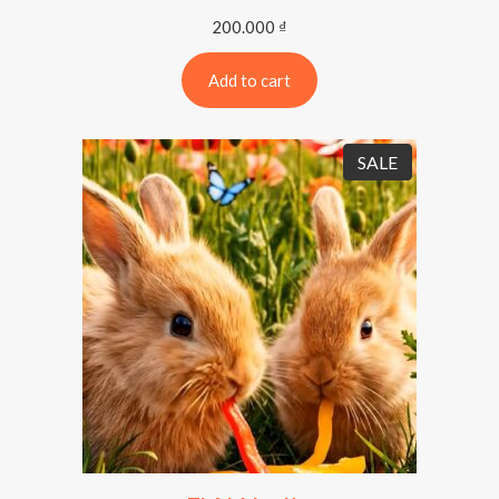
200.000
₫
Add to cart
P
SALE
R
O
D
U
C
T
O
N
S
A
L
E