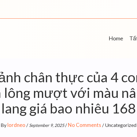
Home
Tất
ảnh chân thực của 4 co
 lông mượt với màu nâ
lang giá bao nhiêu 168
lordneo
No Comments
By
/
/
/
Uncategorized
September 9, 2025