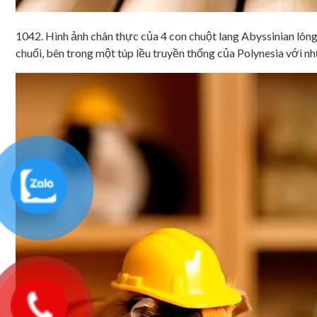
1042. Hình ảnh chân thực của 4 con chuột lang Abyssinian lông
chuối, bên trong một túp lều truyền thống của Polynesia với n