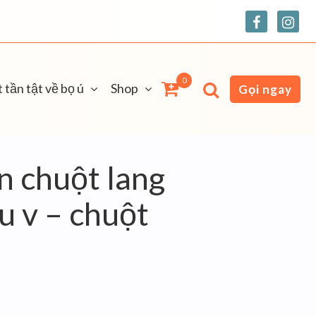
0
 tần tật về bọ ú
Shop
Gọi ngay
n chuột lang
u v – chuột