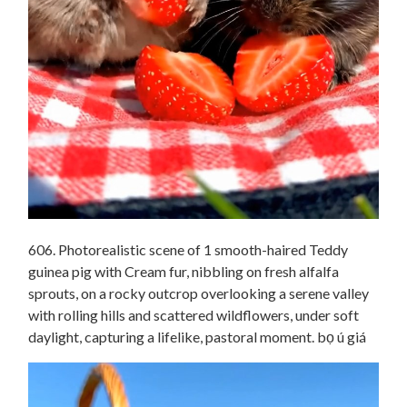
606. Photorealistic scene of 1 smooth-haired Teddy
guinea pig with Cream fur, nibbling on fresh alfalfa
sprouts, on a rocky outcrop overlooking a serene valley
with rolling hills and scattered wildflowers, under soft
daylight, capturing a lifelike, pastoral moment. bọ ú giá