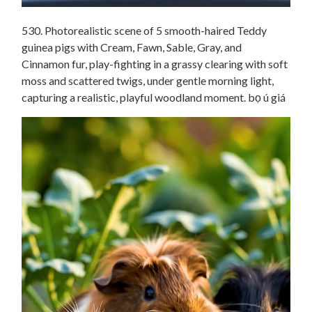
530. Photorealistic scene of 5 smooth-haired Teddy
guinea pigs with Cream, Fawn, Sable, Gray, and
Cinnamon fur, play-fighting in a grassy clearing with soft
moss and scattered twigs, under gentle morning light,
capturing a realistic, playful woodland moment. bọ ú giá