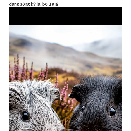
dạng sống kỳ lạ. bọ ú giá