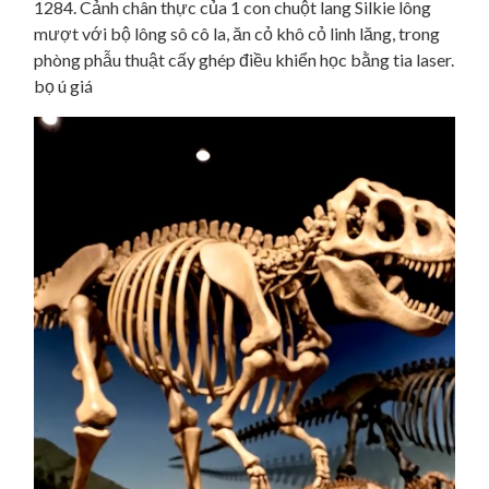
1284. Cảnh chân thực của 1 con chuột lang Silkie lông
mượt với bộ lông sô cô la, ăn cỏ khô cỏ linh lăng, trong
phòng phẫu thuật cấy ghép điều khiển học bằng tia laser.
bọ ú giá