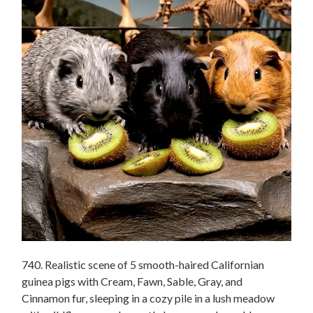
740. Realistic scene of 5 smooth-haired Californian
guinea pigs with Cream, Fawn, Sable, Gray, and
Cinnamon fur, sleeping in a cozy pile in a lush meadow