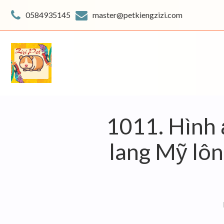
Skip
to
0584935145
master@petkiengzizi.com
content
1011. Hình ả
lang Mỹ lôn