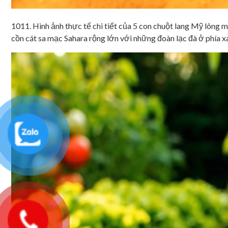
1011. Hình ảnh thực tế chi tiết của 5 con chuột lang Mỹ lông m
cồn cát sa mạc Sahara rộng lớn với những đoàn lạc đà ở phía xa