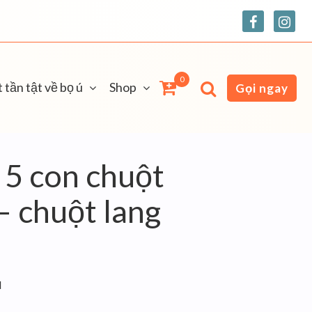
0
 tần tật về bọ ú
Shop
Gọi ngay
a 5 con chuột
– chuột lang
d