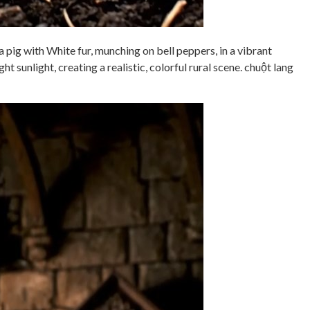
pig with White fur, munching on bell peppers, in a vibrant
 sunlight, creating a realistic, colorful rural scene. chuột lang