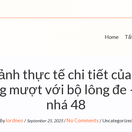
Home
Tất
nh thực tế chi tiết củ
g mượt với bộ lông đe 
nhá 48
lordneo
No Comments
By
/
/
/
Uncategorize
September 25, 2025