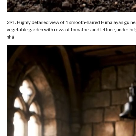
391. Highly detailed view of 1 smooth-haired Himalayan guinea 
vegetable garden with rows of tomatoes and lettuce, under bright
nhá