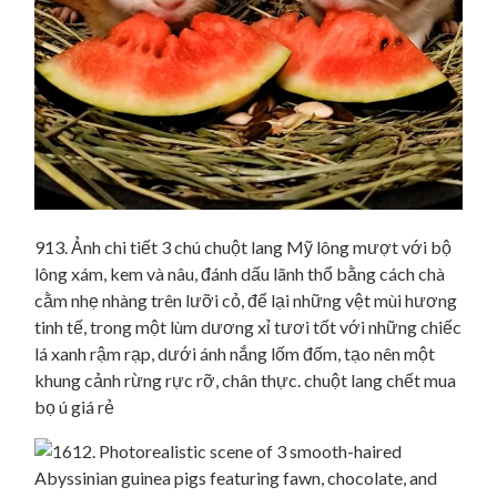
913. Ảnh chi tiết 3 chú chuột lang Mỹ lông mượt với bộ
lông xám, kem và nâu, đánh dấu lãnh thổ bằng cách chà
cằm nhẹ nhàng trên lưỡi cỏ, để lại những vệt mùi hương
tinh tế, trong một lùm dương xỉ tươi tốt với những chiếc
lá xanh rậm rạp, dưới ánh nắng lốm đốm, tạo nên một
khung cảnh rừng rực rỡ, chân thực. chuột lang chết mua
bọ ú giá rẻ