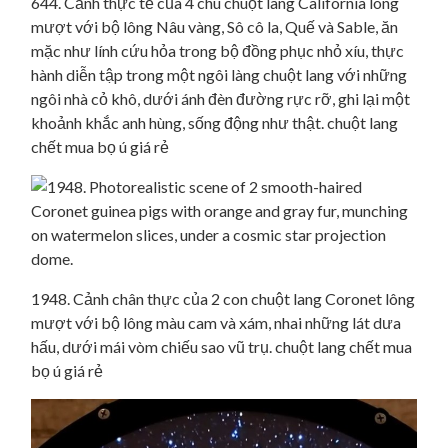
644. Cảnh thực tế của 4 chú chuột lang California lông
mượt với bộ lông Nâu vàng, Sô cô la, Quế và Sable, ăn
mặc như lính cứu hỏa trong bộ đồng phục nhỏ xíu, thực
hành diễn tập trong một ngôi làng chuột lang với những
ngôi nhà cỏ khô, dưới ánh đèn đường rực rỡ, ghi lại một
khoảnh khắc anh hùng, sống động như thật. chuột lang
chết mua bọ ú giá rẻ
1948. Cảnh chân thực của 2 con chuột lang Coronet lông
mượt với bộ lông màu cam và xám, nhai những lát dưa
hấu, dưới mái vòm chiếu sao vũ trụ. chuột lang chết mua
bọ ú giá rẻ