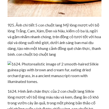
925. Ảnh chi tiết 5 con chuột lang Mỹ lông mượt với bộ
lông Trắng, Cam, Xám, Đen và Nâu, kiếm cỏ ba lá, ngửi
và gặm nhấm nhanh chóng, trên đồng cỏ tươi tốt với hoa
dại và dòng suối nhỏ giọt, dưới ánh sáng ban mai dịu
dàng, tạo nên một khung cảnh đồng quê chân thực, thanh
bình. con chuột bọ chuột lang
1624. Hình ảnh chân thực của 2 con chuột lang Silkie
lông mượt với bộ lông màu nâu và kem, đang ăn cỏ khô
trong vườn cây ăn quả, trong một phòng bản thảo cổ
với những cuốn sách được chiếu sáng. con chuột bọ