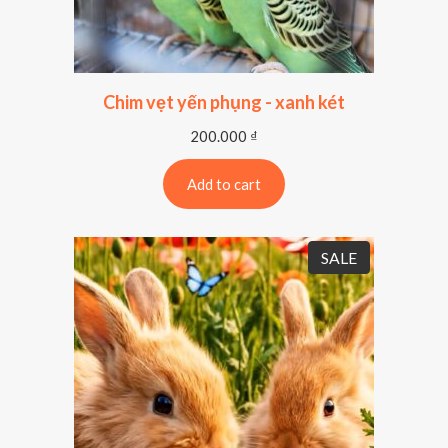
Chim vẹt yến phụng - xanh két
200.000
₫
Add to cart
P
SALE
R
O
D
U
C
T
O
N