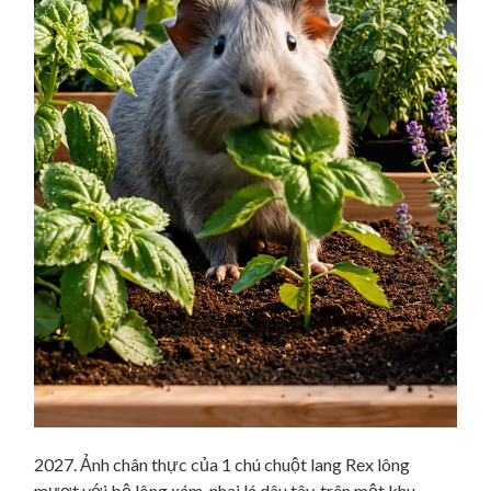
2027. Ảnh chân thực của 1 chú chuột lang Rex lông
mượt với bộ lông xám, nhai lá dâu tây, trên một khu