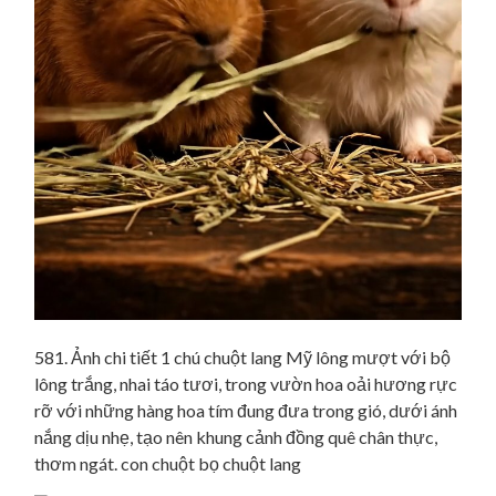
581. Ảnh chi tiết 1 chú chuột lang Mỹ lông mượt với bộ
lông trắng, nhai táo tươi, trong vườn hoa oải hương rực
rỡ với những hàng hoa tím đung đưa trong gió, dưới ánh
nắng dịu nhẹ, tạo nên khung cảnh đồng quê chân thực,
thơm ngát. con chuột bọ chuột lang