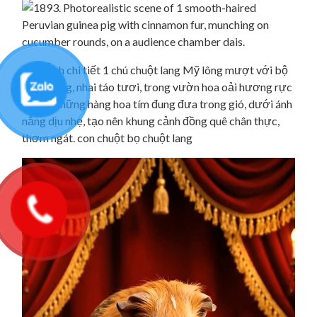
581. Ảnh chi tiết 1 chú chuột lang Mỹ lông mượt với bộ
lông trắng, nhai táo tươi, trong vườn hoa oải hương rực
rỡ với những hàng hoa tím đung đưa trong gió, dưới ánh
nắng dịu nhẹ, tạo nên khung cảnh đồng quê chân thực,
thơm ngát. con chuột bọ chuột lang