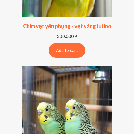
Chim vẹt yến phụng - vẹt vàng lutino
300.000
₫
Add to cart