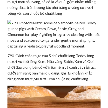
mượt màu nâu vàng, sô cô la và quế, gặm nhấm những
miếng dứa, trên boong tàu phá băng ở vùng cực với
băng vỡ. con chuột bọ chuột lang
790. Cảnh chân thực của 5 chú chuột lang Teddy lông
mượt với bộ lông Kem, Nâu vàng, Sable, Xám và Quế,
chơi đùa trong bãi cỏ với rêu mềm và cành cây rải rác,
dưới ánh sáng ban mai dịu dàng, ghi lại khoảnh khắc
rừng chân thực, vui tươi. con chuột bọ chuột lang