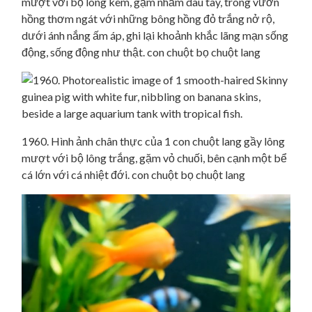
mượt với bộ lông kem, gặm nhấm dâu tây, trong vườn
hồng thơm ngát với những bông hồng đỏ trắng nở rộ,
dưới ánh nắng ấm áp, ghi lại khoảnh khắc lãng mạn sống
động, sống động như thật. con chuột bọ chuột lang
1960. Hình ảnh chân thực của 1 con chuột lang gầy lông
mượt với bộ lông trắng, gặm vỏ chuối, bên cạnh một bể
cá lớn với cá nhiệt đới. con chuột bọ chuột lang