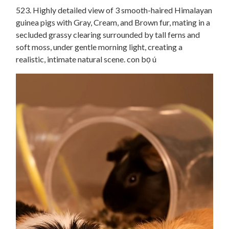
523. Highly detailed view of 3 smooth-haired Himalayan
guinea pigs with Gray, Cream, and Brown fur, mating in a
secluded grassy clearing surrounded by tall ferns and
soft moss, under gentle morning light, creating a
realistic, intimate natural scene. con bọ ú