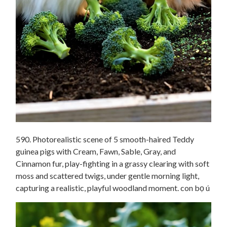
590. Photorealistic scene of 5 smooth-haired Teddy
guinea pigs with Cream, Fawn, Sable, Gray, and
Cinnamon fur, play-fighting in a grassy clearing with soft
moss and scattered twigs, under gentle morning light,
capturing a realistic, playful woodland moment. con bọ ú