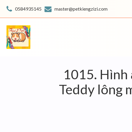
Skip
to
0584935145
master@petkiengzizi.com
content
1015. Hình 
Teddy lông m