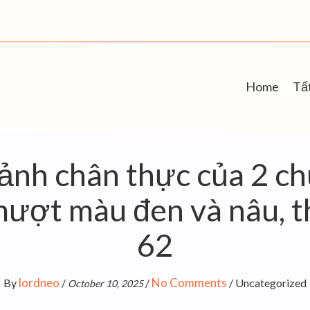
Home
Tất
ảnh chân thực của 2 ch
ượt màu đen và nâu, t
62
lordneo
No Comments
By
/
/
/
Uncategorized
October 10, 2025