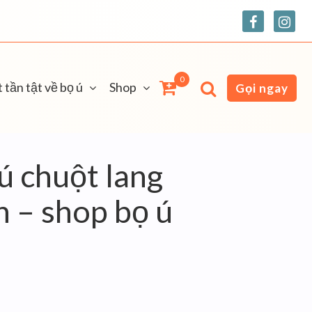
0
 tần tật về bọ ú
Shop
Gọi ngay
ú chuột lang
h – shop bọ ú