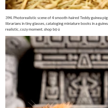
394. Photorealistic scene of 4 smooth-haired Teddy guinea pig
librarians in tiny glasses, cataloging miniature books in a guine
realistic, cozy moment. shop bọ ú