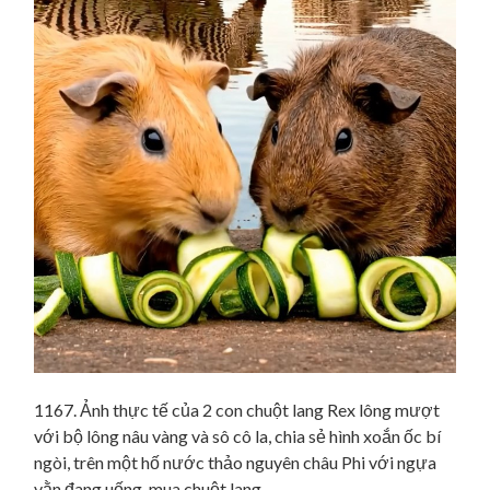
1167. Ảnh thực tế của 2 con chuột lang Rex lông mượt
với bộ lông nâu vàng và sô cô la, chia sẻ hình xoắn ốc bí
ngòi, trên một hố nước thảo nguyên châu Phi với ngựa
vằn đang uống. mua chuột lang