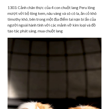
1303. Cảnh chân thực của 4 con chuột lang Peru lông
mượt với bộ lông kem, nâu vàng và sô cô la, ăn cỏ khô
timothy khô, bên trong một địa điểm tai nạn bí ẩn của
người ngoài hành tinh với các mảnh vỡ kim loại và đồ
tạo tác phát sáng. mua chuột lang