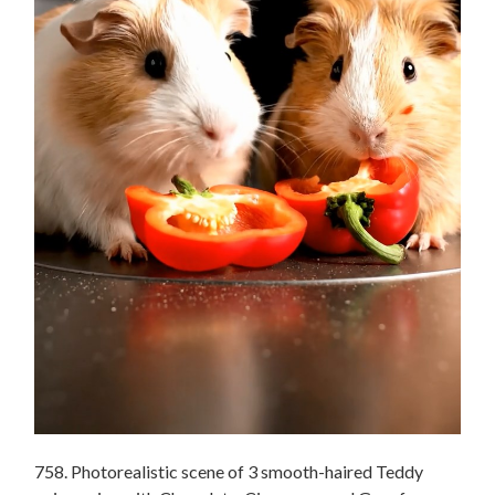
758. Photorealistic scene of 3 smooth-haired Teddy