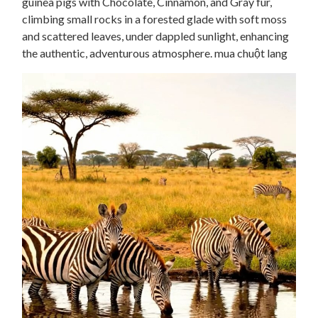
guinea pigs with Chocolate, Cinnamon, and Gray fur,
climbing small rocks in a forested glade with soft moss
and scattered leaves, under dappled sunlight, enhancing
the authentic, adventurous atmosphere. mua chuột lang