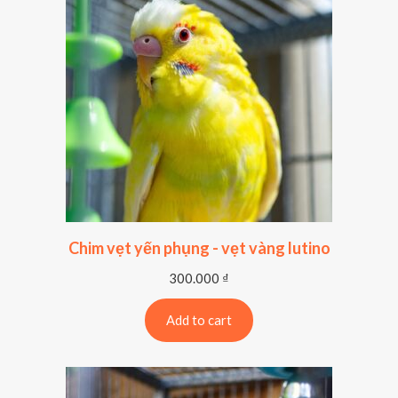
Chim vẹt yến phụng - vẹt vàng lutino
300.000
₫
Add to cart