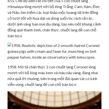
655. Chế độ xem rất chi tiết của 5 con chuột lang
Himalaya lông mượt với bộ lông Trắng, Cam, Xám, Đen
và Nâu, tìm kiếm các loại thảo mộc hoang dã trên đồng
cỏ tươi tốt với hoa dại và dòng suối róc rách rải rác,
dưới ánh sáng ban mai dịu dàng, tạo nên một khung cảnh
đồng quê thanh bình, chân thực. chuột lang đẻ con chỗ
bán bọ ú
1958. Mô tả chân thực 2 con chuột lang Coronet lông
mượt với bộ lông màu kem và màu nâu vàng, đang nhai
nửa quả ớt chuông, bên trong một đài quan sát có kính
viễn vọng. chuột lang đẻ con chỗ bán bọ ú