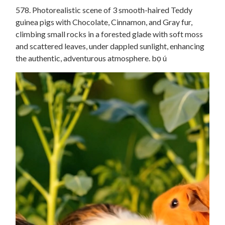
578. Photorealistic scene of 3 smooth-haired Teddy
guinea pigs with Chocolate, Cinnamon, and Gray fur,
climbing small rocks in a forested glade with soft moss
and scattered leaves, under dappled sunlight, enhancing
the authentic, adventurous atmosphere. bọ ú