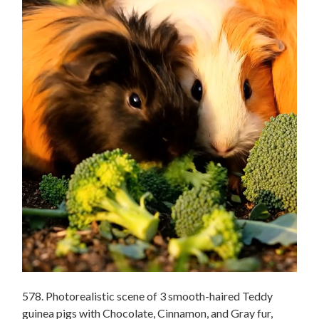
578. Photorealistic scene of 3 smooth-haired Teddy
guinea pigs with Chocolate, Cinnamon, and Gray fur,