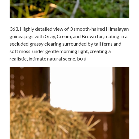
363. Highly detailed view of 3 smooth-haired Himalayan
guinea pigs with Gray, Cream, and Brown fur, mating in a
secluded grassy clearing surrounded by tall ferns and
soft moss, under gentle morning light, creating a
realistic, intimate natural scene. bọ ú