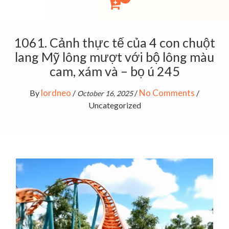
1061. Cảnh thực tế của 4 con chuột
lang Mỹ lông mượt với bộ lông màu
cam, xám và – bọ ú 245
lordneo
No Comments
By
/
/
/
October 16, 2025
Uncategorized