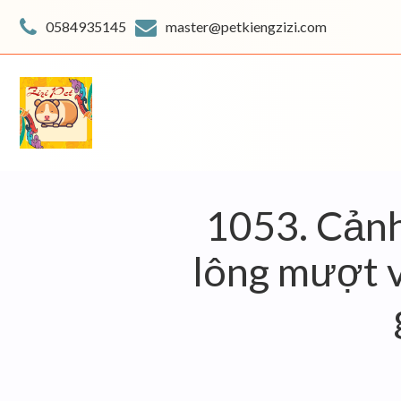
Skip
to
0584935145
master@petkiengzizi.com
content
1053. Cảnh 
lông mượt v