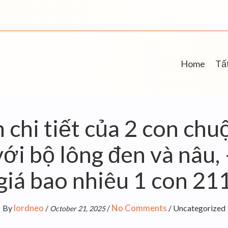
Home
Tất
chi tiết của 2 con chu
ới bộ lông đen và nâu, 
giá bao nhiêu 1 con 21
lordneo
No Comments
By
/
/
/
Uncategorized
October 21, 2025