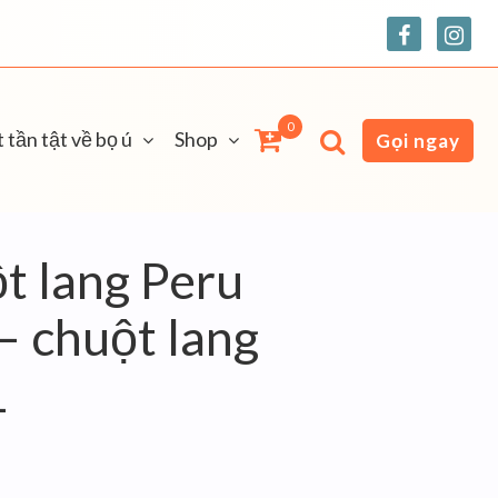
0
 tần tật về bọ ú
Shop
Gọi ngay
ột lang Peru
– chuột lang
1