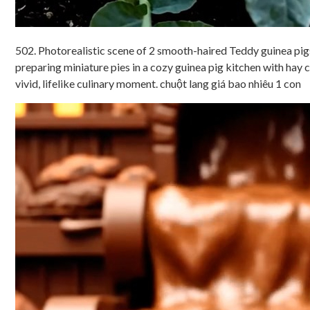
502. Photorealistic scene of 2 smooth-haired Teddy guinea pigs
preparing miniature pies in a cozy guinea pig kitchen with hay
vivid, lifelike culinary moment. chuột lang giá bao nhiêu 1 con