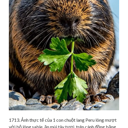
1713. Ảnh thực tế của 1 con chuột lang Peru lông mượt
với bộ lông sable, ăn mùi tây tươi, trên cánh đồng băng