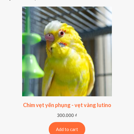
Chim vẹt yến phụng - vẹt vàng lutino
300.000
₫
Add to cart