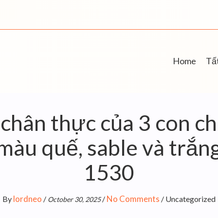
Home
Tất
chân thực của 3 con ch
àu quế, sable và trắng
1530
lordneo
No Comments
By
/
/
/
Uncategorized
October 30, 2025