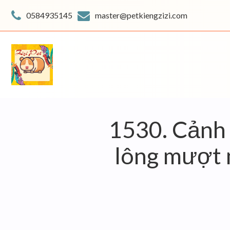
Skip
to
0584935145
master@petkiengzizi.com
content
1530. Cảnh 
lông mượt m