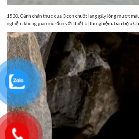
1530. Cảnh chân thực của 3 con chuột lang gầy lông mượt màu 
nghiệm không gian mô-đun với thiết bị thí nghiệm. bán bọ ú Ch