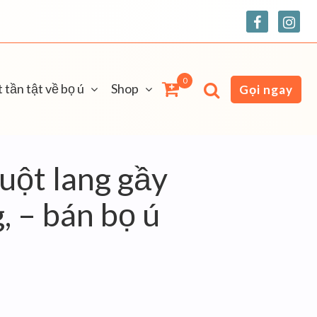
0
 tần tật về bọ ú
Shop
Gọi ngay
uột lang gầy
, – bán bọ ú