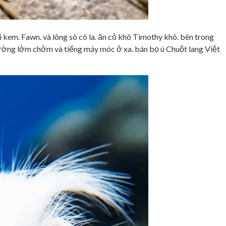
kem. Fawn. và lông sô cô la. ăn cỏ khô Timothy khô. bên trong
ường lởm chởm và tiếng máy móc ở xa. bán bọ ú Chuột lang Việt