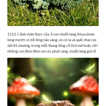
1112. Cảnh chân thực của 3 con chuột lang Abyssinian
lông mượt có bộ lông nâu vàng, sô cô la và quế, nhai các
dải ớt chuông, trong một thung lũng cổ tích mê hoặc với
những con đom đóm và cóc phát sáng. chuột lang giá rẻ