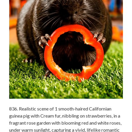
836. Realistic scene of 1 smooth-haired Californian
guinea pig with Cream fur, nibbling on strawberries, in a
fragrant rose garden with blooming red and white roses,
under warm sunlight, capturing a vivid, lifelike romantic