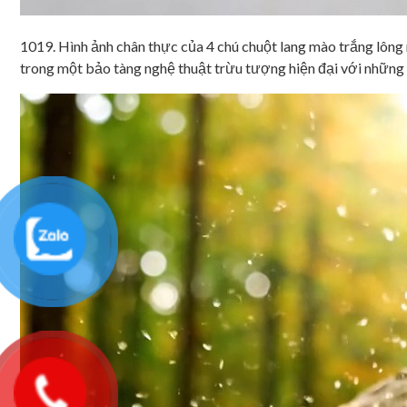
1019. Hình ảnh chân thực của 4 chú chuột lang mào trắng lông 
trong một bảo tàng nghệ thuật trừu tượng hiện đại với những 