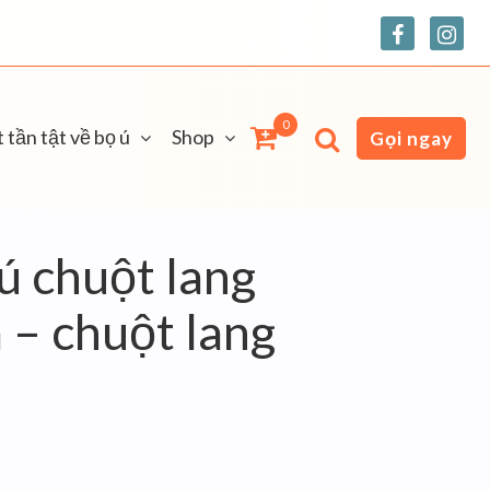
0
 tần tật về bọ ú
Shop
Gọi ngay
ú chuột lang
 – chuột lang