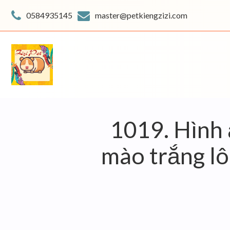
Skip
to
0584935145
master@petkiengzizi.com
content
1019. Hình 
mào trắng lô