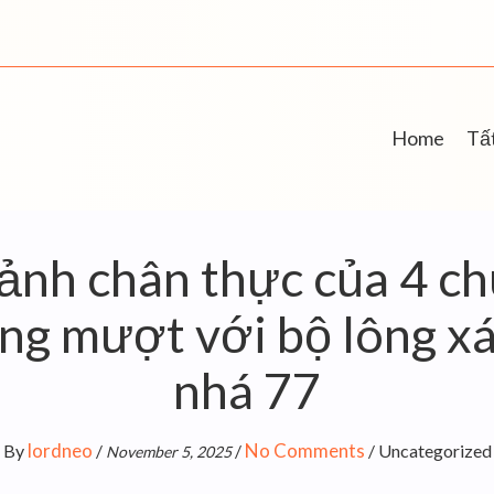
Home
Tất
ảnh chân thực của 4 ch
ng mượt với bộ lông xá
nhá 77
lordneo
No Comments
By
/
/
/
Uncategorized
November 5, 2025