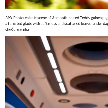
398. Photorealistic scene of 3 smooth-haired Teddy guinea pig
a forested glade with soft moss and scattered leaves, under da
chuột lang nhá