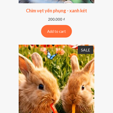
Chim vẹt yến phụng - xanh két
200.000
₫
Add to cart
P
SALE
R
O
D
U
C
T
O
N
S
A