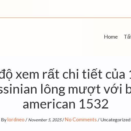
Home
Tất
ộ xem rất chi tiết của
sinian lông mượt với b
american 1532
lordneo
No Comments
By
/
/
/
Uncategorized
November 5, 2025