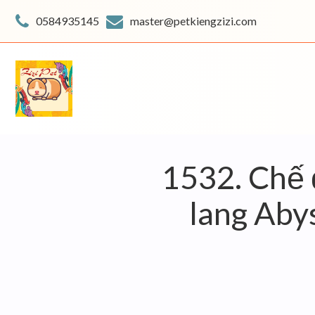
Skip
to
0584935145
master@petkiengzizi.com
content
1532. Chế đ
lang Abys