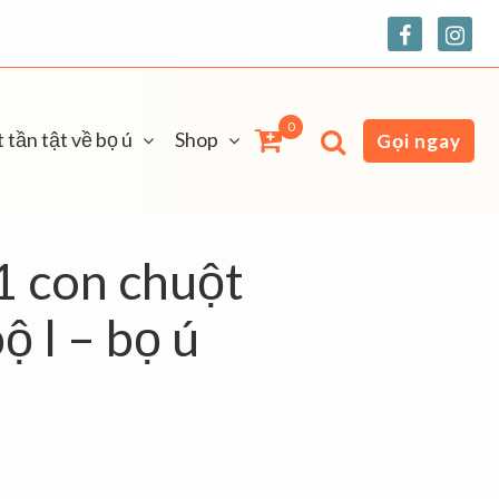
0
 tần tật về bọ ú
Shop
Gọi ngay
 1 con chuột
ộ l – bọ ú