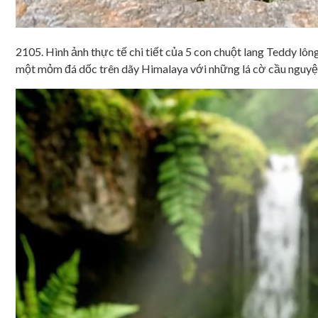
2105. Hình ảnh thực tế chi tiết của 5 con chuột lang Teddy lông
một mỏm đá dốc trên dãy Himalaya với những lá cờ cầu nguyệ