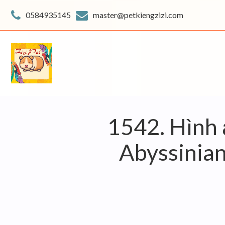
Skip
to
0584935145
master@petkiengzizi.com
content
1542. Hình 
Abyssinian