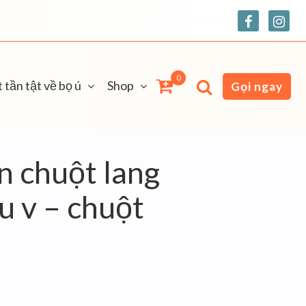
0
 tần tật về bọ ú
Shop
Gọi ngay
n chuột lang
u v – chuột