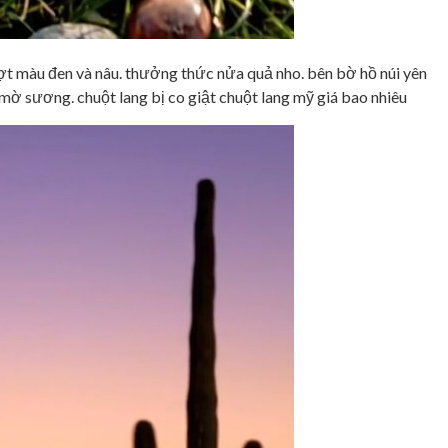
ợt màu đen và nâu. thưởng thức nửa quả nho. bên bờ hồ núi yên
 mờ sương. chuột lang bị co giật chuột lang mỹ giá bao nhiêu