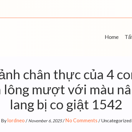
Home
Tất
ảnh chân thực của 4 co
 lông mượt với màu nâ
lang bị co giật 1542
lordneo
No Comments
By
/
/
/
Uncategorized
November 6, 2025