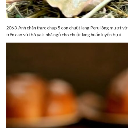
2063. Ảnh chân thực chụp 5 con chuột lang Peru lông mượt với b
trên cao với bò yak. nhà ngủ cho chuột lang huấn luyện bọ ú