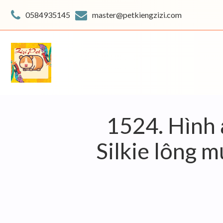
Skip
to
0584935145
master@petkiengzizi.com
content
1524. Hình 
Silkie lông 