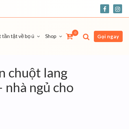
0
 tần tật về bọ ú
Shop
Gọi ngay
n chuột lang
– nhà ngủ cho