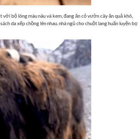
ợt với bộ lông màu nâu và kem, đang ăn cỏ vườn cây ăn quả khô,
ách da xếp chồng lên nhau. nhà ngủ cho chuột lang huấn luyện bọ