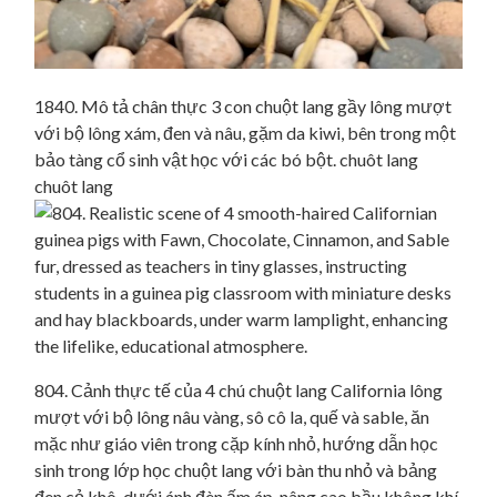
1840. Mô tả chân thực 3 con chuột lang gầy lông mượt
với bộ lông xám, đen và nâu, gặm da kiwi, bên trong một
bảo tàng cổ sinh vật học với các bó bột. chuôt lang
chuôt lang
804. Cảnh thực tế của 4 chú chuột lang California lông
mượt với bộ lông nâu vàng, sô cô la, quế và sable, ăn
mặc như giáo viên trong cặp kính nhỏ, hướng dẫn học
sinh trong lớp học chuột lang với bàn thu nhỏ và bảng
đen cỏ khô, dưới ánh đèn ấm áp, nâng cao bầu không khí