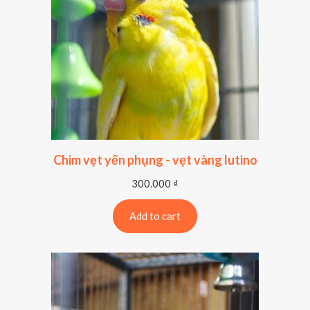
Chim vẹt yến phụng - vẹt vàng lutino
300.000
₫
Add to cart