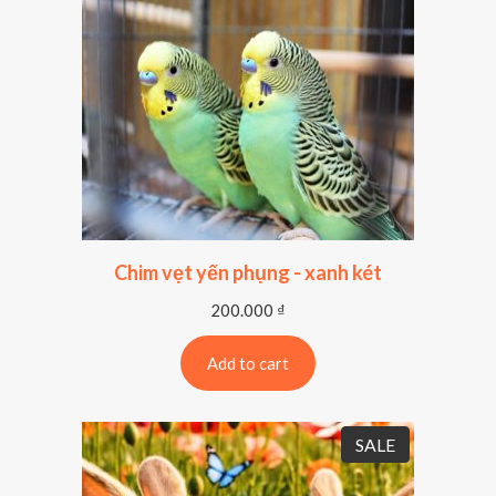
Chim vẹt yến phụng - xanh két
200.000
₫
Add to cart
P
SALE
R
O